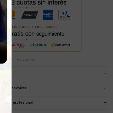
Ver condiciones
iar o devolver
Asesoría profesional