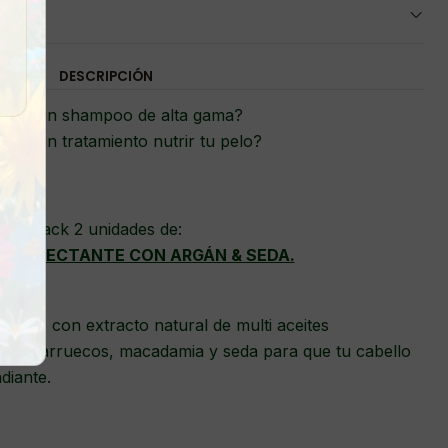
DESCRIPCIÓN
scas un shampoo de alta gama?
itas un tratamiento nutrir tu pelo?
Pack 2 unidades de:
 HUMECTANTE CON ARGÁN & SEDA.
ante con extracto natural de multi aceites
 de marruecos, macadamia y seda para que tu cabello
diante.