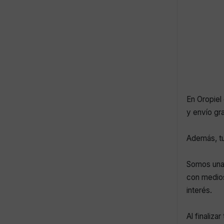
En Oropiel 
y envío gr
Además, tu
Somos una 
con medios
interés.
Al finaliza