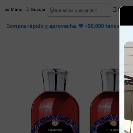
Inicio
Piel
Facial
Productos es
Menú
Buscar
y aprovecha. 💙 +50.000 fans en
Instagram
confían en