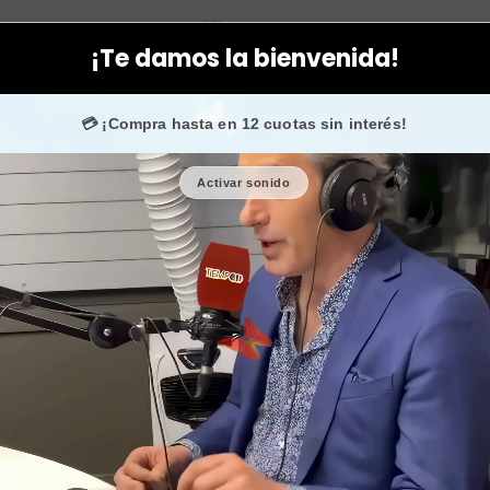
pecíficos
Hombres
Shampoo nutritivo e hidratante argán puro 
¡Te damos la bienvenida!
 nosotros.
💳 ¡Compra hasta en 12 cuotas sin interés!
Activar sonido
Shampoo nut
puro cabell
🎉 Bienvenid@
🔥 ¡Hasta
$2.500
de regalo en tu pr
Cantidad