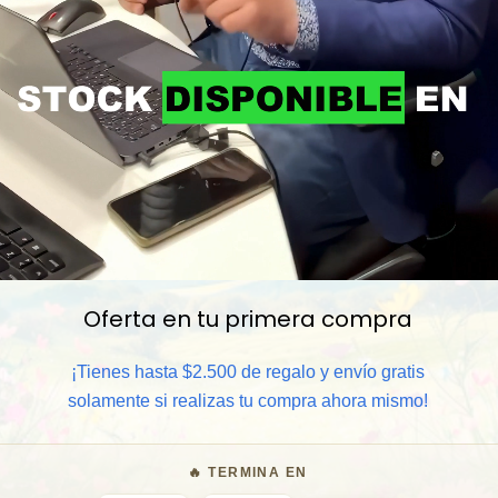
Oferta en tu primera compra
📦 Comprar al por mayor
¡Tienes hasta $2.500 de regalo y envío gratis
⏰ Garantía 8 meses para camb
solamente si realizas tu compra ahora mismo!
🧑‍💼 Atención al cliente y/o 
🔥 TERMINA EN