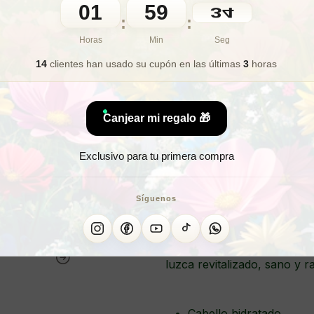
01
59
32
🎁 Lo quiero para regalo
:
:
Horas
Min
Seg
14
clientes han usado su cupón
en las últimas
3
horas
¿Bu
¿Neces
Canjear mi regalo 🎁
Exclusivo para tu primera compra
SHAMPOO
Síguenos
Maravilloso shampoo humect
beneficiosos como el argán
luzca revitalizado, sano y ra
Cabello hidratado.