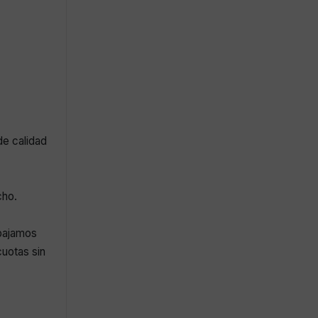
de calidad
cho.
abajamos
uotas sin