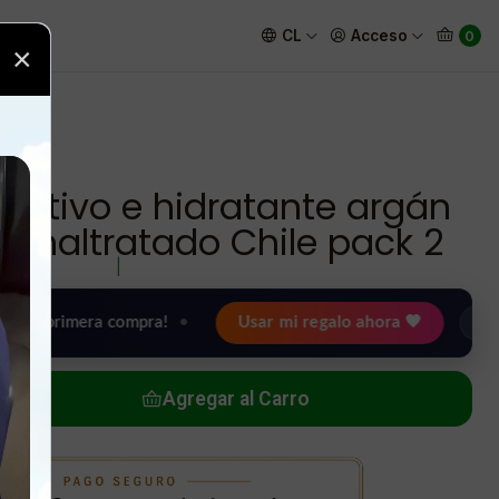
cabello maltratado Chile pack 2
CL
Acceso
0
×
ritivo e hidratante argán
o maltratado Chile pack 2
|
imera compra!
•
Usar mi regalo ahora 🖤
🎉 Bienveni
Agregar al Carro