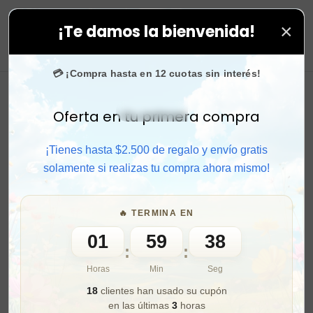
×
¡Te damos la bienvenida!
odas tus compras. ⚡ Compra rápido y aprovecha. 💙 +5
0
💳 ¡Compra hasta en 12 cuotas sin interés!
Oferta en tu primera compra
Activar sonido
¡Tienes hasta $2.500 de regalo y envío gratis
solamente si realizas tu compra ahora mismo!
🔥 TERMINA EN
01
59
36
:
:
Horas
Min
Seg
18
clientes han usado su cupón
en las últimas
3
horas