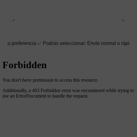
ncia ✅ Podrás seleccionar: Envío normal o rápido ☑️ También pue