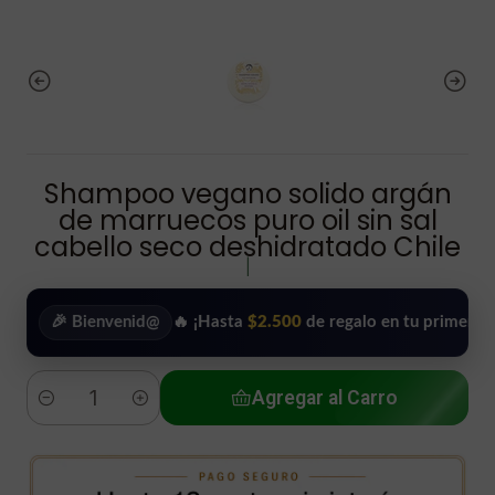
Shampoo vegano solido argán
de marruecos puro oil sin sal
cabello seco deshidratado Chile
|
 Bienvenid@
🔥 ¡Hasta
$2.500
de regalo en tu primera compra!
Agregar al Carro
Cantidad