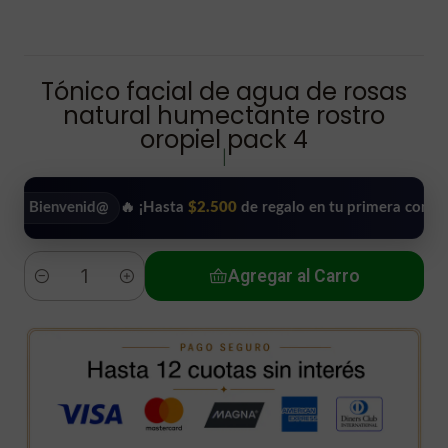
Tónico facial de agua de rosas
natural humectante rostro
oropiel pack 4
|
ienvenid@
🔥 ¡Hasta
$2.500
de regalo en tu primera compra!
•
Agregar al Carro
Cantidad