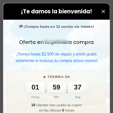
×
¡Te damos la bienvenida!
s compras. ⚡ Compra rápido y aprovecha. 💙 +50.000 fa
0
💳 ¡Compra hasta en 12 cuotas sin interés!
Oferta en tu primera compra
Activar sonido
¡Tienes hasta $2.500 de regalo y envío gratis
solamente si realizas tu compra ahora mismo!
🔥 TERMINA EN
01
59
35
:
:
Horas
Min
Seg
18
clientes han usado su cupón
en las últimas
5
horas