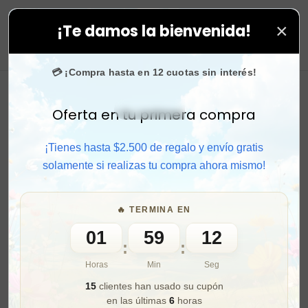
×
¡Te damos la bienvenida!
ram
confían en nosotros.
•
¡SOLO POR HOY!
🚚 Envío gra
0
💳 ¡Compra hasta en 12 cuotas sin interés!
Oferta en tu primera compra
Activar sonido
¡Tienes hasta $2.500 de regalo y envío gratis
solamente si realizas tu compra ahora mismo!
🔥 TERMINA EN
01
59
10
:
:
Horas
Min
Seg
15
clientes han usado su cupón
en las últimas
6
horas