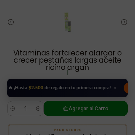
Vitaminas fortalecer alargar o
crecer pestañas largas aceite
ricino argan
|
¡Hasta
$2.500
de regalo en tu primera compra!
•
Usar mi re
Agregar al Carro
Cantidad