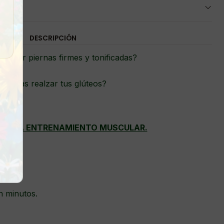
DESCRIPCIÓN
as lucir piernas firmes y tonificadas?
¿Deseas realzar tus glúteos?
 PARA ENTRENAMIENTO MUSCULAR.
n minutos.