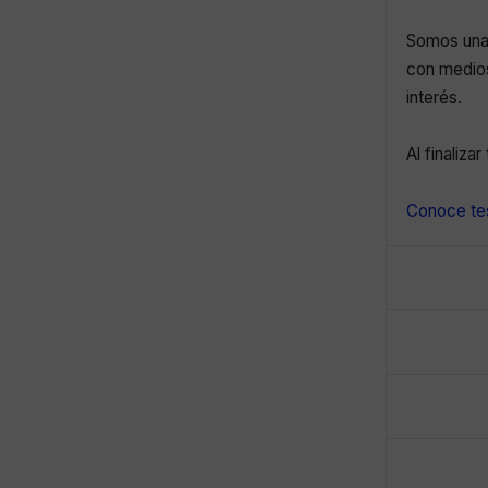
Somos una 
con medios
interés.
Al finaliza
Conoce tes