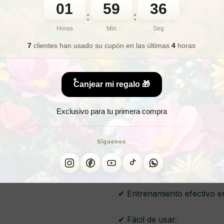
01
59
🎁 Lo quiero para regalo
34
:
:
Horas
Min
Seg
7
clientes han usado su cupón
en las últimas
4
horas
¿Necesit
Canjear mi regalo 🎁
Exclusivo para tu primera compra
3 BANDAS
Síguenos
✔ Entrenamiento efectivo e
✔ Fácil de usar.