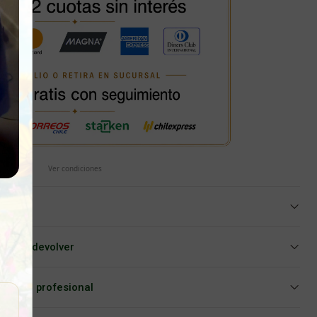
Ver condiciones
iar o devolver
Asesoría profesional