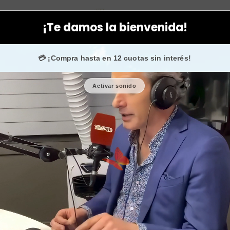
 Fontboté
3 Bandas para hacer ejercicio muslos fuertes y tonific
¡Te damos la bienvenida!
gram
confían en nosotros.
💳 ¡Compra hasta en 12 cuotas sin interés!
Activar sonido
3 Bandas pa
fuertes y ton
🎉 Bienvenid@
🔥 ¡Hasta
$2.500
de regalo en
Cantidad