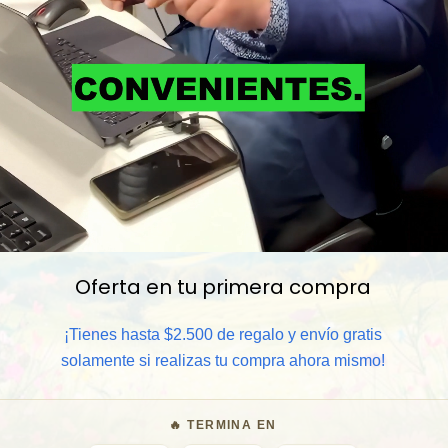
Oferta en tu primera compra
📦 Comprar al por mayor
¡Tienes hasta $2.500 de regalo y envío gratis
⏰ Garantía 8 meses para camb
solamente si realizas tu compra ahora mismo!
🧑‍💼 Atención al cliente y/o 
🔥 TERMINA EN