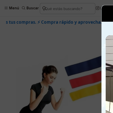
Inicio
Piel
Marcas
Dr.
Menú
Buscar
 Compra rápido y aprovecha. 💙 +50.000 fans en
Insta