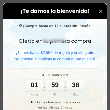
×
¡Te damos la bienvenida!
 en todas tus compras. ⚡ Compra rápido y aprovecha. 
0
💳 ¡Compra hasta en 12 cuotas sin interés!
Oferta en tu primera compra
Activar sonido
¡Tienes hasta $2.500 de regalo y envío gratis
solamente si realizas tu compra ahora mismo!
🔥 TERMINA EN
01
59
36
:
:
Horas
Min
Seg
10
clientes han usado su cupón
en las últimas
5
horas