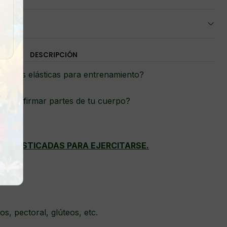
DESCRIPCIÓN
bandas elásticas para entrenamiento?
es reafirmar partes de tu cuerpo?
S ELASTICADAS PARA EJERCITARSE.
s, pectoral, glúteos, etc.