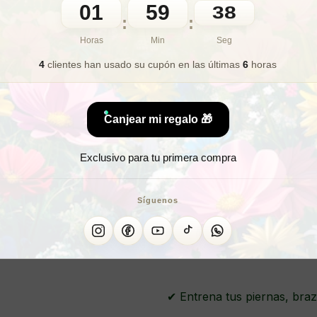
01
59
36
:
:
🎁 Lo quiero para regalo
Horas
Min
Seg
4
clientes han usado su cupón
en las últimas
6
horas
¿Buscas 
Canjear mi regalo 🎁
¿Quier
Exclusivo para tu primera compra
10 BANDA
Síguenos
✔ Entrena tus piernas, brazo