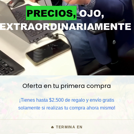
Oferta en tu primera compra
📦 Comprar al por mayor
¡Tienes hasta $2.500 de regalo y envío gratis
solamente si realizas tu compra ahora mismo!
⏰ Garantía 8 meses para camb
🔥 TERMINA EN
🧑‍💼 Atención al cliente y/o 