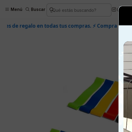
Inicio
Piel
Facial
Productos especí
Menú
Buscar
das tus compras. ⚡ Compra rápido y aprovecha. 💙 +50