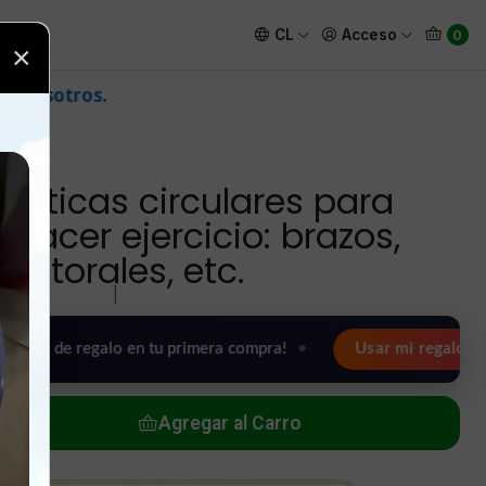
r ejercicio: brazos, pectorales, etc.
CL
Acceso
0
×
ásticas circulares para
 hacer ejercicio: brazos,
pectorales, etc.
|
regalo en tu primera compra!
•
Usar mi regalo ahora 🖤
Agregar al Carro