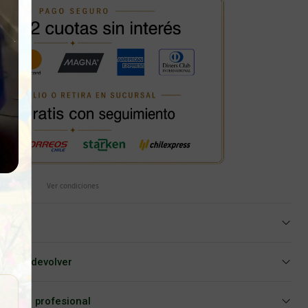
Ver condiciones
iar o devolver
Asesoría profesional