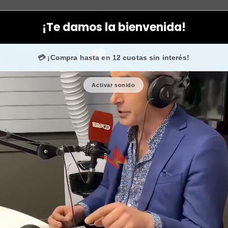
ficos
Hombres
Bandas elásticas circulares para entrenar y hace
¡Te damos la bienvenida!
.000 fans en
Instagram
confían en nosotros.
💳 ¡Compra hasta en 12 cuotas sin interés!
Activar sonido
Bandas el
entrenar y
🎉 Bienvenid@
🔥 ¡Hasta
$2.500
de 
Cantidad