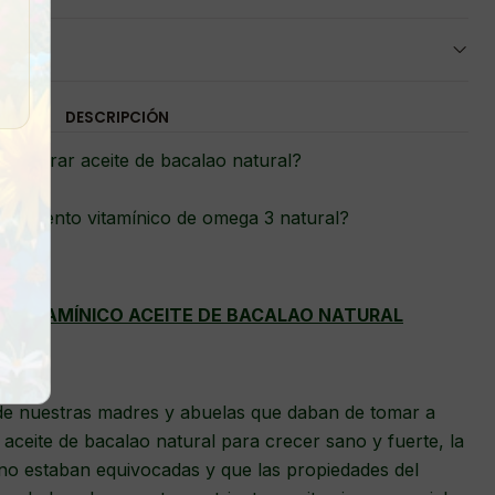
DESCRIPCIÓN
comprar aceite de bacalao natural?
plemento vitamínico de omega 3 natural?
TI
VITAMÍNICO
ACEITE DE BACALAO
NATURAL
de nuestras madres y abuelas que daban de tomar a
 aceite de bacalao natural para crecer sano y fuerte, la
no estaban equivocadas y que las propiedades del