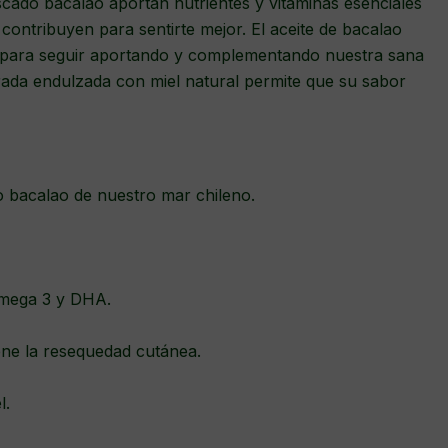
scado bacalao aportan nutrientes y vitaminas esenciales
contribuyen para sentirte mejor. El aceite de bacalao
 para seguir aportando y complementando nuestra sana
rada endulzada con miel natural permite que su sabor
o bacalao de nuestro mar chileno.
omega 3 y DHA.
iene la resequedad cutánea.
l.