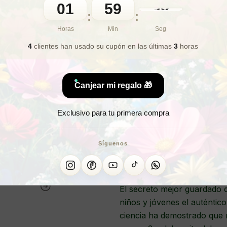
01
59
36
:
:
🎁 Lo quiero para regalo
Horas
Min
Seg
4
clientes han usado su cupón
en las últimas
3
horas
¿Deseas 
Canjear mi regalo 🎁
¿Buscas un su
Exclusivo para tu primera compra
SUPLEMENTO MUL
Síguenos
El secreto mejor guardado 
niños y jóvenes el auténtico
ciencia ha demostrado que 