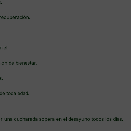
es.
 recuperación.
miel.
ión de bienestar.
s.
de toda edad.
 una cucharada sopera en el desayuno todos los días.