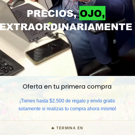
Oferta en tu primera compra
📦 Comprar al por mayor
¡Tienes hasta $2.500 de regalo y envío gratis
solamente si realizas tu compra ahora mismo!
⏰ Garantía 8 meses para camb
🔥 TERMINA EN
🧑‍💼 Atención al cliente y/o 