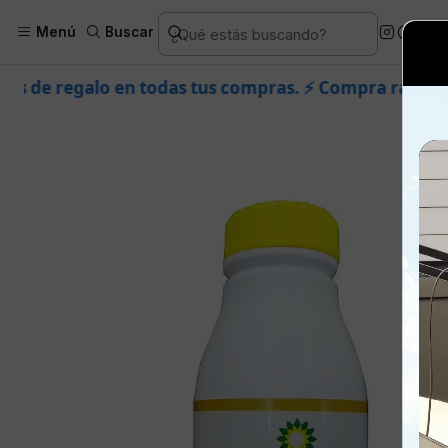
Inicio
Piel
Facial
Productos
Menú
Buscar
 tus compras. ⚡ Compra rápido y aprovecha. 💙 +50.00