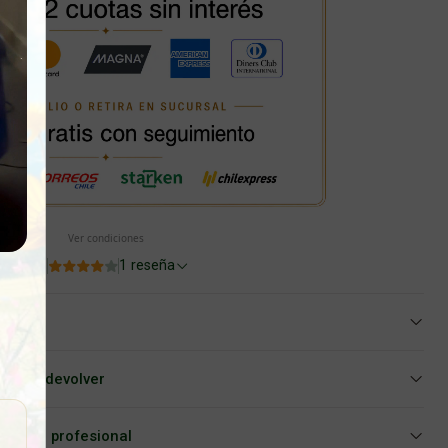
Ver condiciones
4.0
1 reseña
iar o devolver
Asesoría profesional