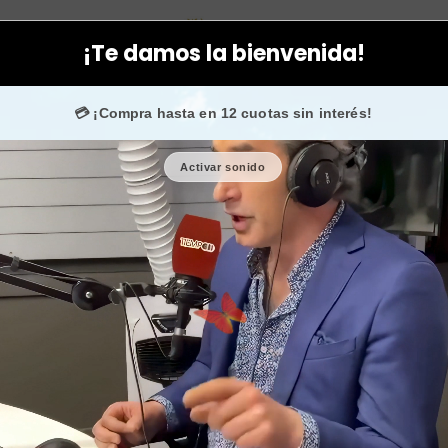
 específicos
Hombres
Aceite bacalao natural beber o tomar co
¡Te damos la bienvenida!
0 fans en
Instagram
confían en nosotros.
💳 ¡Compra hasta en 12 cuotas sin interés!
Activar sonido
Aceite baca
comprar 
🎉 Bienvenid@
🔥 ¡Hasta
$2.500
de 
Cantidad