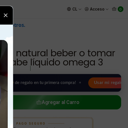
mprar jarabe líquido omega 3
CL
Acceso
0
×
lao natural beber o tomar
jarabe líquido omega 3
|
regalo en tu primera compra!
•
Usar mi regalo ahora 🖤
Agregar al Carro