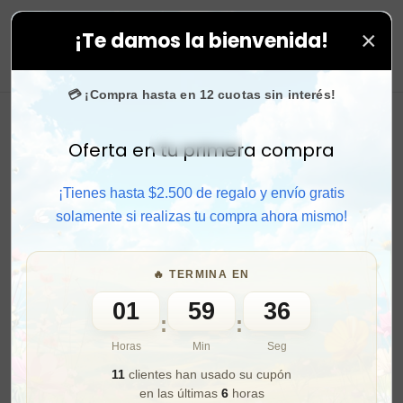
×
¡Te damos la bienvenida!
ápido y aprovecha. 💙 +50.000 fans en
Instagram
confí
0
💳 ¡Compra hasta en 12 cuotas sin interés!
Oferta en tu primera compra
Activar sonido
¡Tienes hasta $2.500 de regalo y envío gratis
solamente si realizas tu compra ahora mismo!
🔥 TERMINA EN
01
59
34
:
:
Horas
Min
Seg
11
clientes han usado su cupón
en las últimas
6
horas