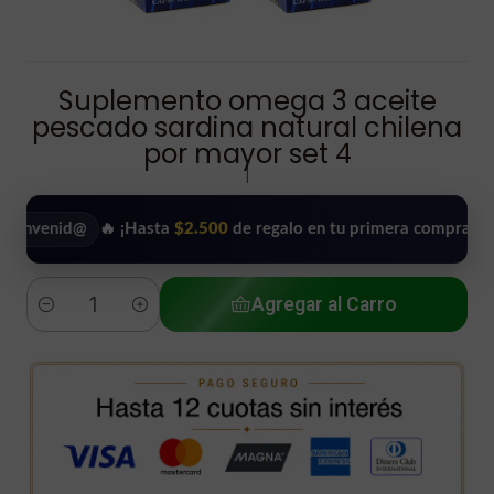
Suplemento omega 3 aceite
pescado sardina natural chilena
por mayor set 4
|
d@
🔥 ¡Hasta
$2.500
de regalo en tu primera compra!
•
Usa
Agregar al Carro
Cantidad