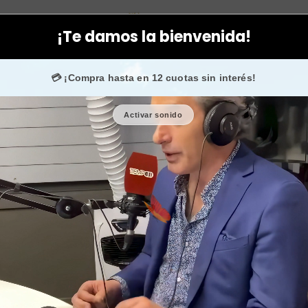
cíficos
Hombres
Aceite de bacalao natural jarabe de vitamina
¡Te damos la bienvenida!
💳 ¡Compra hasta en 12 cuotas sin interés!
Activar sonido
Aceite de 
vitam
co
🎉 Bienvenid@
🔥 ¡Hasta
$2.500
de regalo en tu primera co
Cantidad