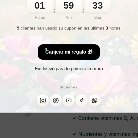
01
59
31
:
:
🎁 Lo quiero para regalo
Horas
Min
Seg
9
clientes han usado su cupón
en las últimas
3
horas
¿Bus
Canjear mi regalo 🎁
Exclusivo para tu primera compra
ACEIT
Síguenos
✔ Utilizado por nuestras m
✔ Contiene vitaminas D, A,
✔ Nutrientes y vitaminas im