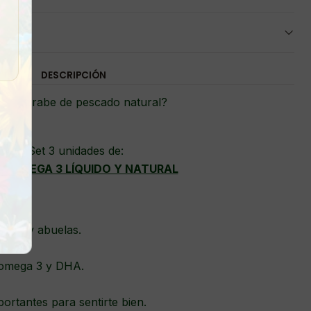
DESCRIPCIÓN
cas jarabe de pescado natural?
Set 3 unidades de:
E OMEGA 3 LÍQUIDO Y NATURAL
adres y abuelas.
 omega 3 y DHA.
portantes para sentirte bien.