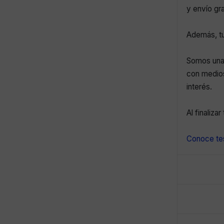
y envío gr
Además, tu
Somos una 
con medios
interés.
Al finaliza
Conoce tes