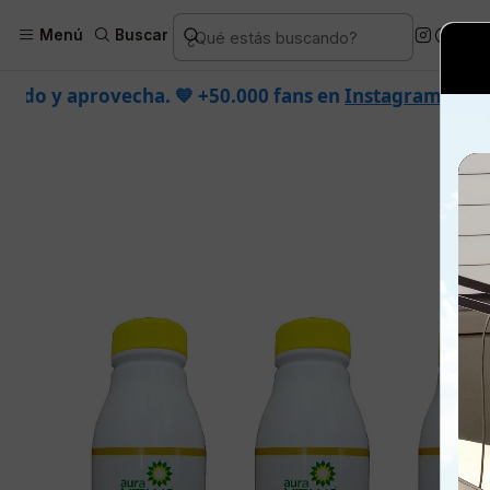
Inicio
Piel
Facial
Productos espe
Menú
Buscar
💙 +50.000 fans en
Instagram
confían en nosotros.