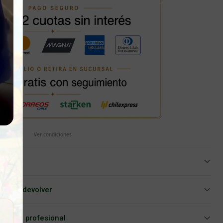
Ver condiciones
iar o devolver
Asesoría profesional