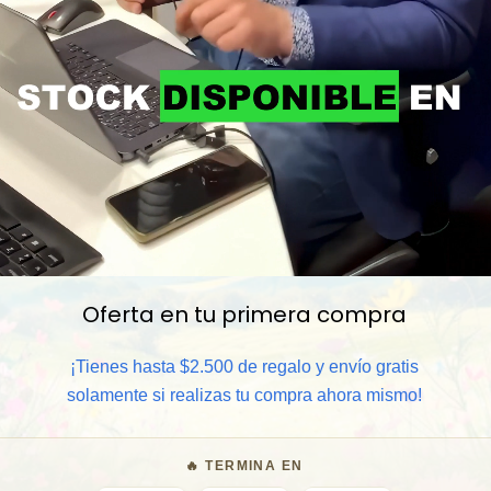
Oferta en tu primera compra
📦 Comprar al por mayor
¡Tienes hasta $2.500 de regalo y envío gratis
solamente si realizas tu compra ahora mismo!
⏰ Garantía 8 meses para camb
🔥 TERMINA EN
🧑‍💼 Atención al cliente y/o 