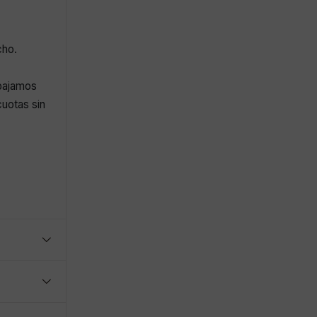
cho.
abajamos
uotas sin