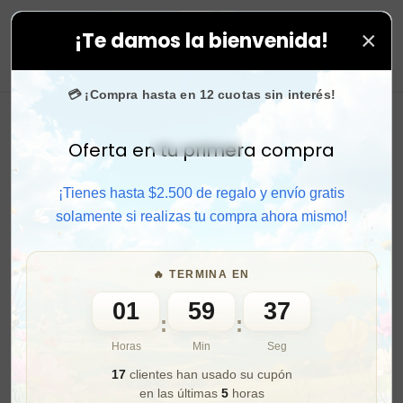
×
¡Te damos la bienvenida!
as. ⚡ Compra rápido y aprovecha. 💙 +50.000 fans en
I
0
💳 ¡Compra hasta en 12 cuotas sin interés!
Oferta en tu primera compra
Activar sonido
¡Tienes hasta $2.500 de regalo y envío gratis
solamente si realizas tu compra ahora mismo!
🔥 TERMINA EN
01
59
35
:
:
Horas
Min
Seg
17
clientes han usado su cupón
en las últimas
5
horas