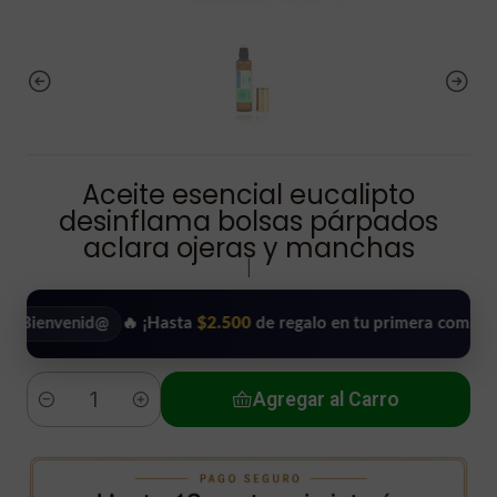
Aceite esencial eucalipto
desinflama bolsas párpados
aclara ojeras y manchas
|
venid@
🔥 ¡Hasta
$2.500
de regalo en tu primera compra!
•
Agregar al Carro
Cantidad