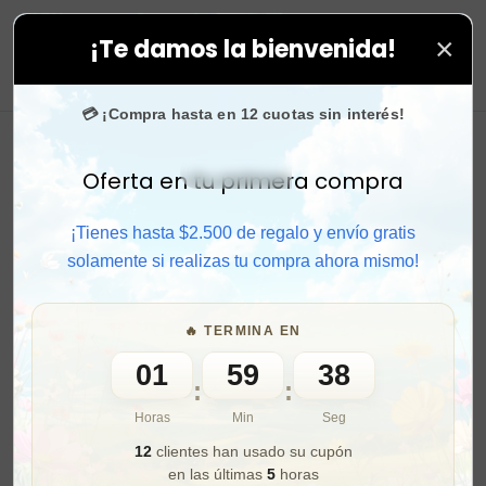
×
¡Te damos la bienvenida!
todas tus compras. ⚡ Compra rápido y aprovecha. 💙 +
0
💳 ¡Compra hasta en 12 cuotas sin interés!
Oferta en tu primera compra
Activar sonido
¡Tienes hasta $2.500 de regalo y envío gratis
solamente si realizas tu compra ahora mismo!
🔥 TERMINA EN
01
59
36
:
:
Horas
Min
Seg
12
clientes han usado su cupón
en las últimas
5
horas