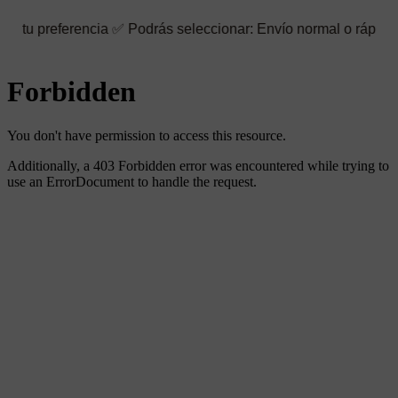
rencia ✅ Podrás seleccionar: Envío normal o rápido ☑️ También p