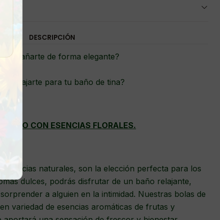
DESCRIPCIÓN
cas bañarte de forma elegante?
es relajarte para tu baño de tina?
E BAÑO CON ESENCIAS FLORALES.
esencias naturales, son la elección perfecta para los
romas dulces, podrás disfrutar de un baño relajante,
 sorprender a alguien en la intimidad. Nuestras bolas de
en variedad de esencias aromáticas de frutas y
te aportará una sensación de frescor y bienestar