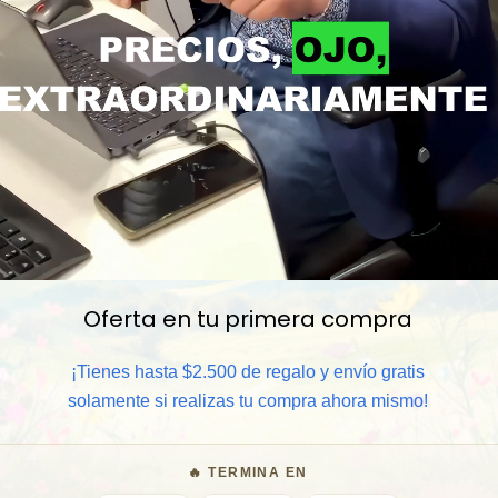
Oferta en tu primera compra
📦 Comprar al por mayor
¡Tienes hasta $2.500 de regalo y envío gratis
⏰ Garantía 8 meses para camb
solamente si realizas tu compra ahora mismo!
🧑‍💼 Atención al cliente y/o 
🔥 TERMINA EN