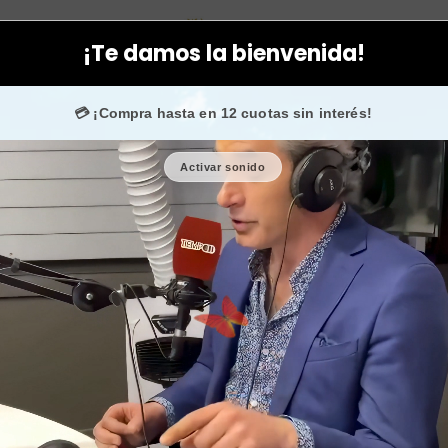
rporal
Higiene personal
Bola efervescente con esencias florales
¡Te damos la bienvenida!
50.000 fans en
Instagram
confían en nosotros.
💳 ¡Compra hasta en 12 cuotas sin interés!
Activar sonido
Bola efervesc
espuma y
🎉 Bienvenid@
🔥 ¡Hasta
$2.500
d
Cantidad