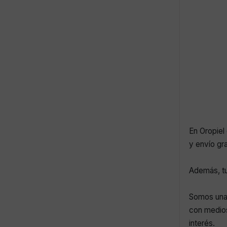
En Oropiel 
y envío gr
Además, tu
Somos una 
con medios
interés.