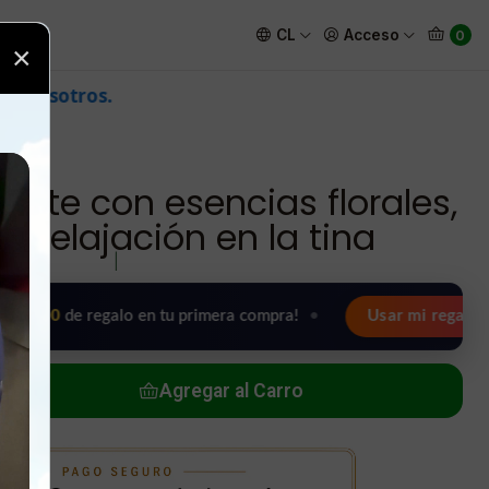
, espuma y relajación en la tina
CL
Acceso
0
×
ente con esencias florales,
 relajación en la tina
|
e regalo en tu primera compra!
•
Usar mi regalo ahora 🖤
Agregar al Carro