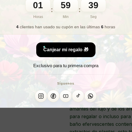
01
59
36
🎁 Lo quiero para regalo
:
:
Horas
Min
Seg
4
clientes han usado su cupón
en las últimas
6
horas
¿Bus
¿Quier
Canjear mi regalo 🎁
Exclusivo para tu primera compra
BOLA D
Síguenos
Nuestras bolas de baño con 
amantes del lujo y de los a
para regalar o incluso para
baño efervescentes contien
extractos de plantas, esto 