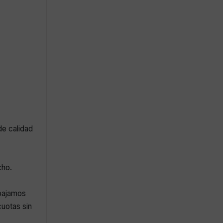
de calidad
cho.
abajamos
uotas sin