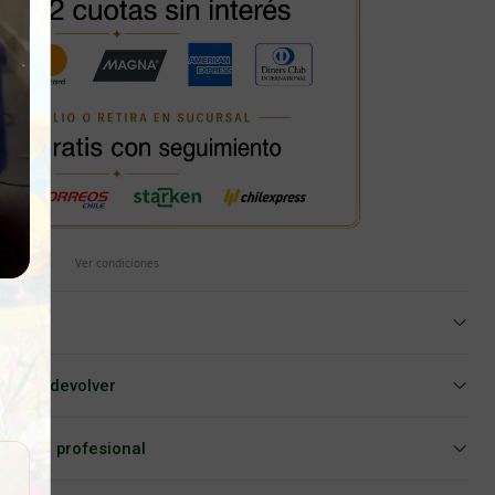
Ver condiciones
iar o devolver
Asesoría profesional