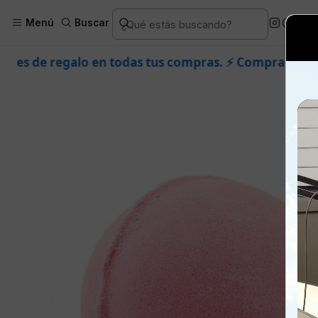
Inicio
Piel
Marcas
Dermik
Co
Menú
Buscar
todas tus compras. ⚡ Compra rápido y aprovecha. 💙 +