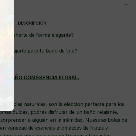
DESCRIPCIÓN
cas bañarte de forma elegante?
es relajarte para tu baño de tina?
DE BAÑO CON ESENCIA FLORAL.
esencias naturales, son la elección perfecta para los
romas dulces, podrás disfrutar de un baño relajante,
 sorprender a alguien en la intimidad. Nuestras bolas de
en variedad de esencias aromáticas de frutas y
te aportará una sensación de frescor y bienestar