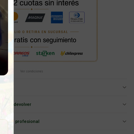
Ver condiciones
iar o devolver
Asesoría profesional