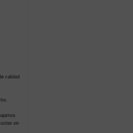
de calidad
cho.
abajamos
uotas sin