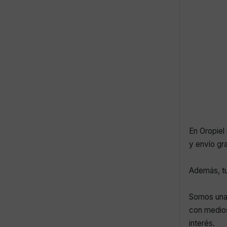
En Oropiel 
y envío gr
Además, tu
Somos una 
con medios
interés.