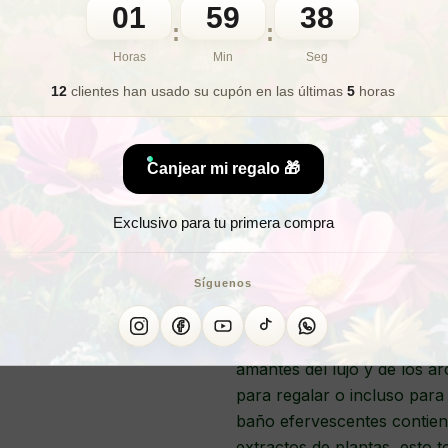
01
59
36
🎁 Lo quiero para regalo
:
:
Horas
Min
Seg
12
clientes han usado su cupón
en las últimas
5
horas
¿Bus
¿Quier
Canjear mi regalo 🎁
Exclusivo para tu primera compra
BOLA 
Síguenos
Nuestras bolas de baño con 
amantes del lujo y de los a
para regalar o incluso para
baño efervescentes contien
extractos de plantas, esto 