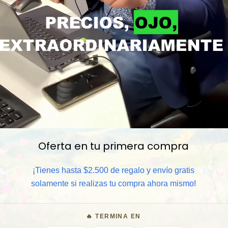
Oferta en tu primera compra
📦 Comprar al por mayor
¡Tienes hasta $2.500 de regalo y envío gratis
⏰ Garantía 8 meses para camb
solamente si realizas tu compra ahora mismo!
🧑‍💼 Atención al cliente y/o 
🔥 TERMINA EN