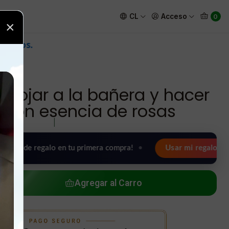
er espuma con esencia de rosas
CL
Acceso
0
×
arrojar a la bañera y hacer
con esencia de rosas
|
egalo en tu primera compra!
•
Usar mi regalo ahora 🖤
Agregar al Carro