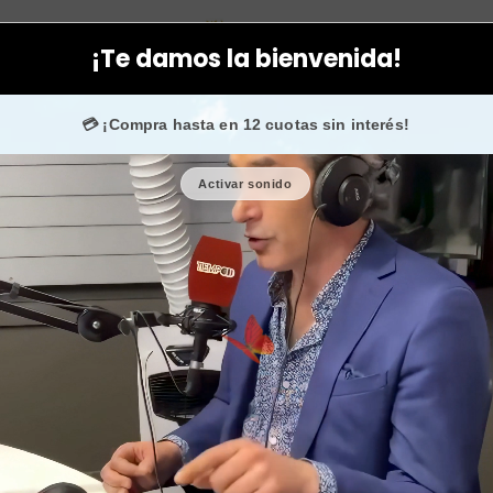
orporal
Higiene personal
Pelota para arrojar a la bañera y hac
¡Te damos la bienvenida!
ans en
Instagram
confían en nosotros.
💳 ¡Compra hasta en 12 cuotas sin interés!
Activar sonido
Pelota para 
espuma 
🎉 Bienvenid@
🔥 ¡Hasta
$2.500
de r
Cantidad