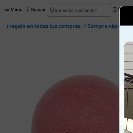
Inicio
Piel
Marcas
Dermik
C
Menú
Buscar
s compras. ⚡ Compra rápido y aprovecha. 💙 +50.000 f