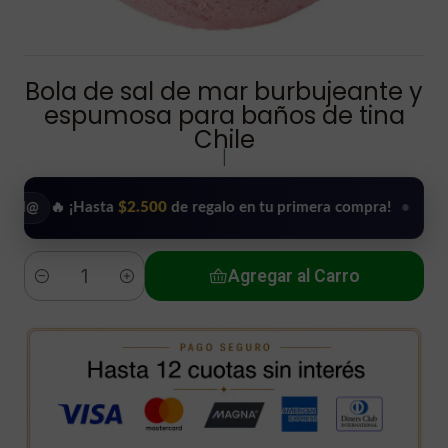
Bola de sal de mar burbujeante y
espumosa para baños de tina
Chile
|
 ¡Hasta
$2.500
de regalo en tu primera compra!
•
Usar mi 
Agregar al Carro
Cantidad