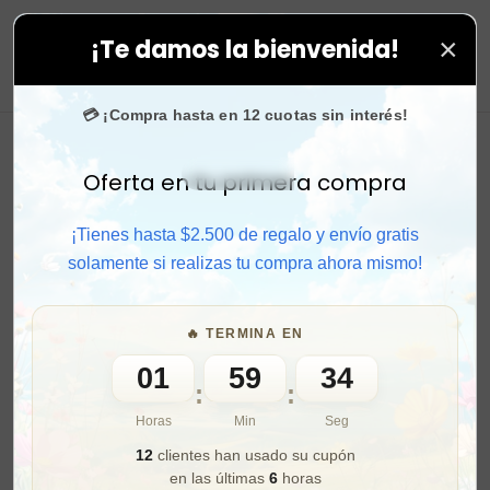
×
¡Te damos la bienvenida!
 aprovecha. 💙 +50.000 fans en
Instagram
confían en 
0
💳 ¡Compra hasta en 12 cuotas sin interés!
Oferta en tu primera compra
Activar sonido
¡Tienes hasta $2.500 de regalo y envío gratis
solamente si realizas tu compra ahora mismo!
🔥 TERMINA EN
01
59
32
:
:
Horas
Min
Seg
12
clientes han usado su cupón
en las últimas
6
horas