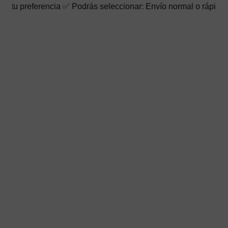
encia ✅ Podrás seleccionar: Envío normal o rápido ☑️ También pu