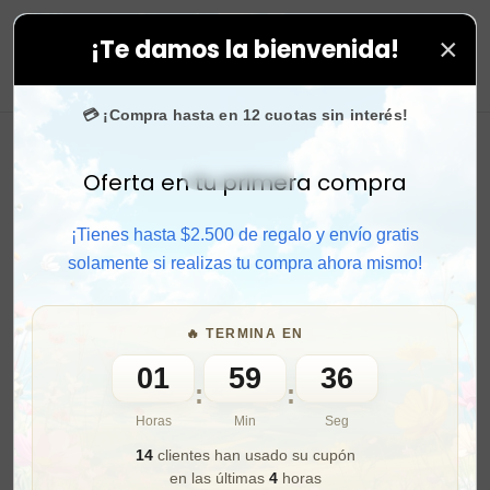
×
¡Te damos la bienvenida!
. ⚡ Compra rápido y aprovecha. 💙 +50.000 fans en
Ins
0
💳 ¡Compra hasta en 12 cuotas sin interés!
Oferta en tu primera compra
Activar sonido
¡Tienes hasta $2.500 de regalo y envío gratis
solamente si realizas tu compra ahora mismo!
🔥 TERMINA EN
01
59
34
:
:
Horas
Min
Seg
14
clientes han usado su cupón
en las últimas
4
horas