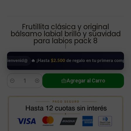
Frutillita clásica y original
bálsamo labial brillo y suavidad
para labios pack 8
|
venid@
🔥 ¡Hasta
$2.500
de regalo en tu primera compra!
•
Agregar al Carro
Cantidad