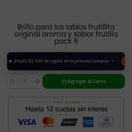
Brillo para los labios frutillita
original aroma y sabor frutilla
pack 6
|
¡Hasta
$2.500
de regalo en tu primera compra!
•
Usar mi re
Agregar al Carro
Cantidad