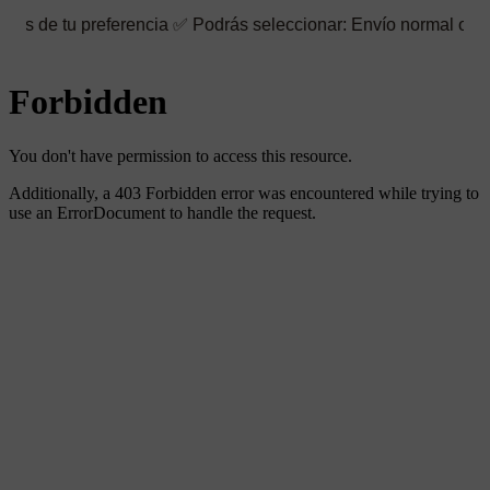
eferencia ✅ Podrás seleccionar: Envío normal o rápido ☑️ Tambié