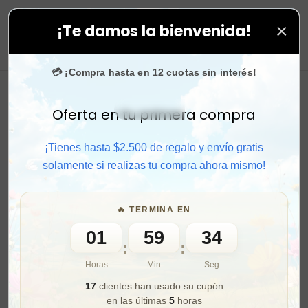
×
¡Te damos la bienvenida!
aprovecha. 💙 +50.000 fans en
Instagram
confían en n
0
💳 ¡Compra hasta en 12 cuotas sin interés!
Oferta en tu primera compra
Activar sonido
¡Tienes hasta $2.500 de regalo y envío gratis
solamente si realizas tu compra ahora mismo!
🔥 TERMINA EN
01
59
32
:
:
Horas
Min
Seg
17
clientes han usado su cupón
en las últimas
5
horas