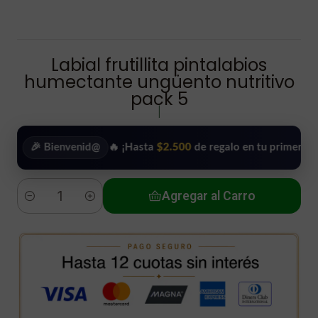
Labial frutillita pintalabios
humectante ungüento nutritivo
pack 5
|
 Bienvenid@
🔥 ¡Hasta
$2.500
de regalo en tu primera compra!
Agregar al Carro
Cantidad