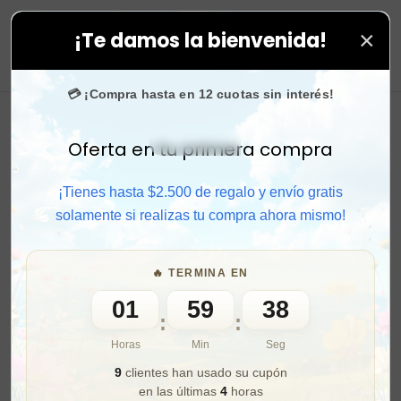
×
¡Te damos la bienvenida!
tus compras. ⚡ Compra rápido y aprovecha. 💙 +50.000
0
💳 ¡Compra hasta en 12 cuotas sin interés!
Oferta en tu primera compra
Activar sonido
¡Tienes hasta $2.500 de regalo y envío gratis
solamente si realizas tu compra ahora mismo!
🔥 TERMINA EN
01
59
36
:
:
Horas
Min
Seg
9
clientes han usado su cupón
en las últimas
4
horas