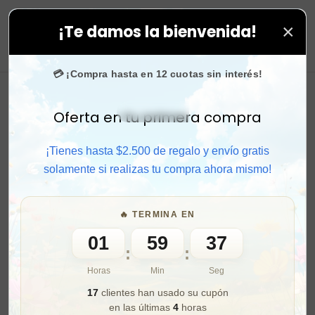
×
¡Te damos la bienvenida!
s compras. ⚡ Compra rápido y aprovecha. 💙 +50.000 fa
0
💳 ¡Compra hasta en 12 cuotas sin interés!
Oferta en tu primera compra
Activar sonido
¡Tienes hasta $2.500 de regalo y envío gratis
solamente si realizas tu compra ahora mismo!
🔥 TERMINA EN
01
59
35
:
:
Horas
Min
Seg
17
clientes han usado su cupón
en las últimas
4
horas