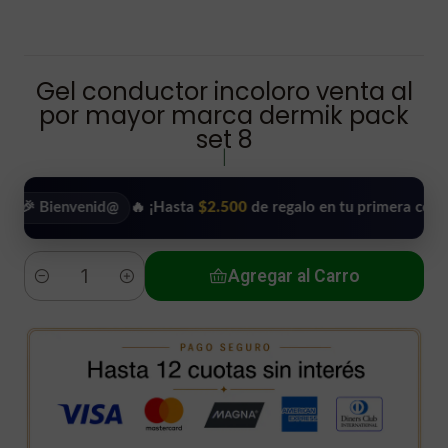
Gel conductor incoloro venta al
por mayor marca dermik pack
set 8
|
ienvenid@
🔥 ¡Hasta
$2.500
de regalo en tu primera compra!
•
Agregar al Carro
Cantidad