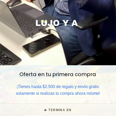
Oferta en tu primera compra
📦 Comprar al por mayor
¡Tienes hasta $2.500 de regalo y envío gratis
⏰ Garantía 8 meses para camb
solamente si realizas tu compra ahora mismo!
🧑‍💼 Atención al cliente y/o 
🔥 TERMINA EN