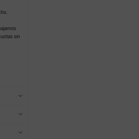
cho.
abajamos
uotas sin