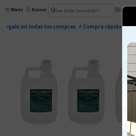
Inicio
Piel
Marcas
Der
Menú
Buscar
us compras. ⚡ Compra rápido y aprovecha. 💙 +50.000 