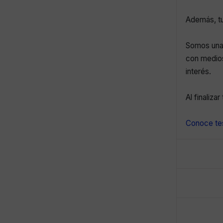
Además, tu
Somos una 
con medios
interés.
Al finaliza
Conoce tes