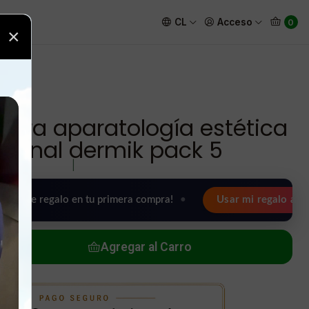
 profesional dermik pack 5
CL
Acceso
0
×
 para aparatología estética
esional dermik pack 5
|
egalo en tu primera compra!
•
Usar mi regalo ahora 🖤
Agregar al Carro