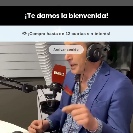
mik
Corporal
Packs
Gel sin color para aparatología estética y
¡Te damos la bienvenida!
fans en
Instagram
confían en nosotros.
💳 ¡Compra hasta en 12 cuotas sin interés!
Activar sonido
Gel sin color
y prof
🎉 Bienvenid@
🔥 ¡Hasta
$2.500
de r
Cantidad