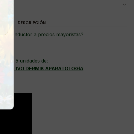
DESCRIPCIÓN
gel conductor a precios mayoristas?
5 unidades de:
NDUCTIVO DERMIK APARATOLOGÍA