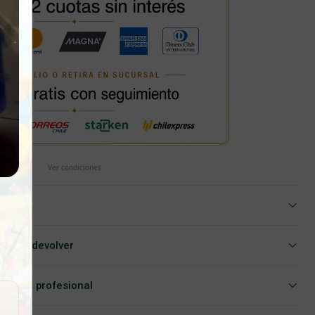
Ver condiciones
iar o devolver
Asesoría profesional