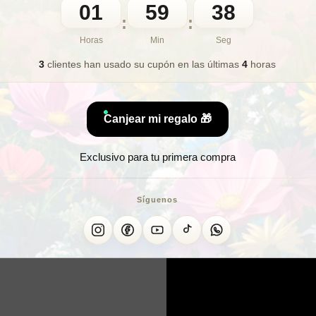
01
59
36
🎁 Lo quiero para regalo
:
:
Horas
Min
Seg
3
clientes han usado su cupón
en las últimas
4
horas
¿Buscas 
Canjear mi regalo 🎁
Exclusivo para tu primera compra
GEL CO
Síguenos