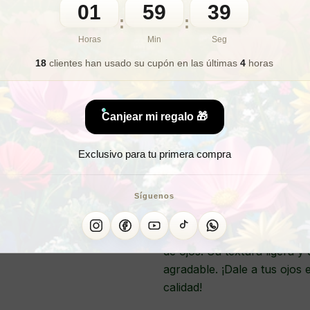
01
59
36
:
:
🎁 Lo quiero para regalo
Horas
Min
Seg
18
clientes han usado su cupón
en las últimas
4
horas
Contorn
Canjear mi regalo 🎁
Exclusivo para tu primera compra
El contorno de ojos con vit
Germaine de Capuccini es el
envejecimiento alrededor de
Síguenos
vitamina C, este tratamiento
expresión y ojeras, a la vez
de ojos. Su textura ligera y
agradable. ¡Dale a tus ojos
calidad!