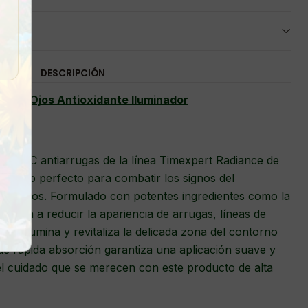
DESCRIPCIÓN
o de Ojos Antioxidante Iluminador
amina C antiarrugas de la línea Timexpert Radiance de
 aliado perfecto para combatir los signos del
 los ojos. Formulado con potentes ingredientes como la
 ayuda a reducir la apariencia de arrugas, líneas de
 que ilumina y revitaliza la delicada zona del contorno
 de rápida absorción garantiza una aplicación suave y
 el cuidado que se merecen con este producto de alta