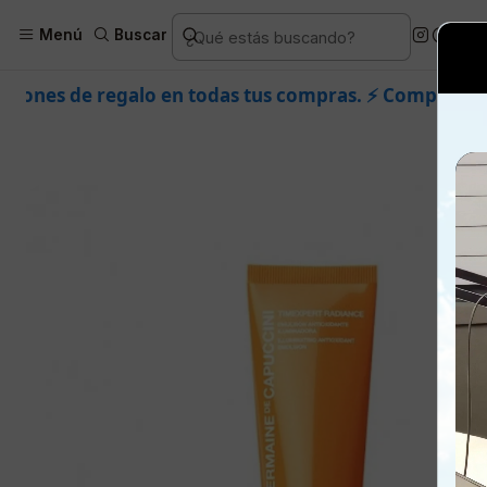
Inicio
Piel
Marcas
Germaine de Cap
Menú
Buscar
todas tus compras. ⚡ Compra rápido y aprovecha. 💙 +5