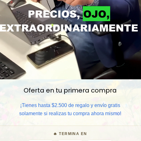
Oferta en tu primera compra
📦 Comprar al por mayor
¡Tienes hasta $2.500 de regalo y envío gratis
solamente si realizas tu compra ahora mismo!
⏰ Garantía 8 meses para camb
🔥 TERMINA EN
🧑‍💼 Atención al cliente y/o 