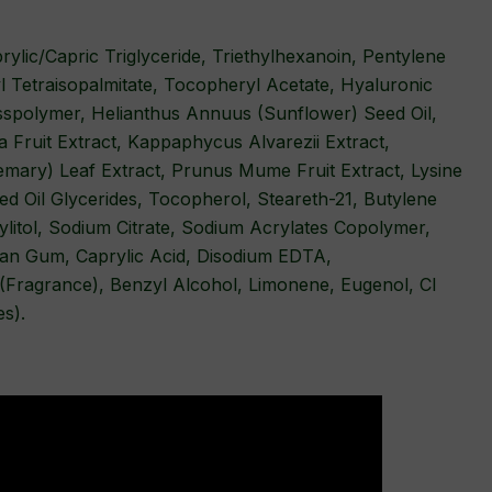
rylic/Capric Triglyceride, Triethylhexanoin, Pentylene
l Tetraisopalmitate, Tocopheryl Acetate, Hyaluronic
sspolymer, Helianthus Annuus (Sunflower) Seed Oil,
a Fruit Extract, Kappaphycus Alvarezii Extract,
emary) Leaf Extract, Prunus Mume Fruit Extract, Lysine
 Oil Glycerides, Tocopherol, Steareth-21, Butylene
Xylitol, Sodium Citrate, Sodium Acrylates Copolymer,
han Gum, Caprylic Acid, Disodium EDTA,
 (Fragrance), Benzyl Alcohol, Limonene, Eugenol, CI
s).