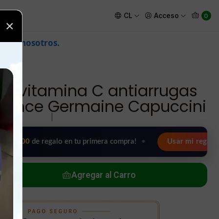
imexpert radiance Germaine Capuccini
CL
Acceso
0
×
os vitamina C antiarrugas
diance Germaine Capuccini
|
e regalo en tu primera compra!
•
Usar mi regalo ahora 🖤
Agregar al Carro