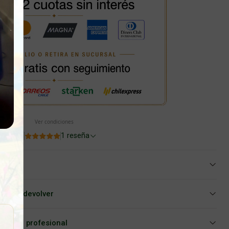
Ver condiciones
5.0
1 reseña
iar o devolver
Asesoría profesional