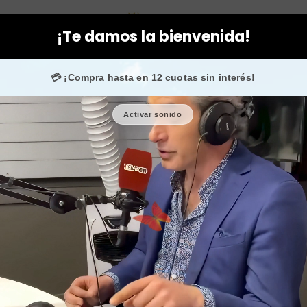
uccini
Facial
Cremas
Contorno ojos vitamina C antiarrugas t
¡Te damos la bienvenida!
0.000 fans en
Instagram
confían en nosotros.
💳 ¡Compra hasta en 12 cuotas sin interés!
Activar sonido
Contorno oj
timexpert ra
🎉 Bienvenid@
🔥 ¡Hasta
$2.500
d
Cantidad