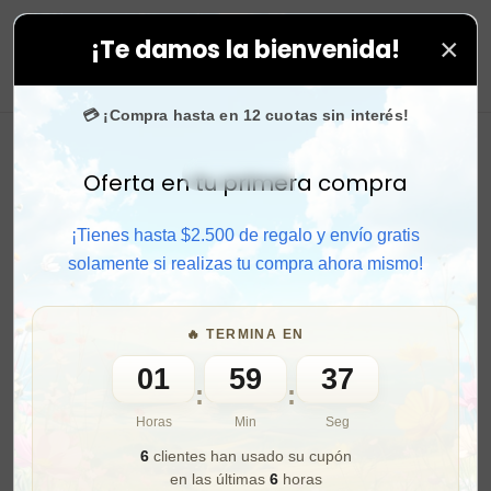
×
¡Te damos la bienvenida!
⚡ Compra rápido y aprovecha. 💙 +50.000 fans en
Inst
0
💳 ¡Compra hasta en 12 cuotas sin interés!
Oferta en tu primera compra
Activar sonido
¡Tienes hasta $2.500 de regalo y envío gratis
solamente si realizas tu compra ahora mismo!
🔥 TERMINA EN
01
59
35
:
:
Horas
Min
Seg
6
clientes han usado su cupón
en las últimas
6
horas