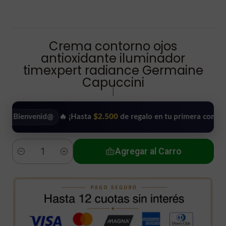
Crema contorno ojos
antioxidante iluminador
timexpert radiance Germaine
Capuccini
|
venid@
🔥 ¡Hasta
$2.500
de regalo en tu primera compra!
•
Agregar al Carro
Cantidad