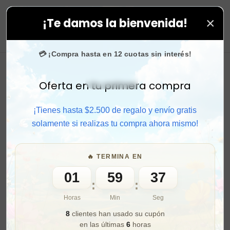
×
¡Te damos la bienvenida!
compras. ⚡ Compra rápido y aprovecha. 💙 +50.000 fan
0
💳 ¡Compra hasta en 12 cuotas sin interés!
Oferta en tu primera compra
Activar sonido
¡Tienes hasta $2.500 de regalo y envío gratis
solamente si realizas tu compra ahora mismo!
🔥 TERMINA EN
01
59
35
:
:
Horas
Min
Seg
8
clientes han usado su cupón
en las últimas
6
horas