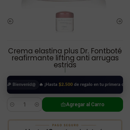
Crema elastina plus Dr. Fontboté
reafirmante lifting anti arrugas
estrias
|
Bienvenid@
🔥 ¡Hasta
$2.500
de regalo en tu primera compra!
•
Agregar al Carro
Cantidad