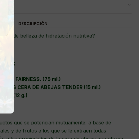
DESCRIPCIÓN
ack de belleza de hidratación nutritiva?
ncluye:
ALES FAIRNESS. (75 ml.)
OJOS CERA DE ABEJAS TENDER (15 ml.)
NO. (12 g.)
uctos que se potencian mutuamente, a base de
ales y de frutos a los que se le extraen todas
n a las propiedades de la cera de abejas que otorga