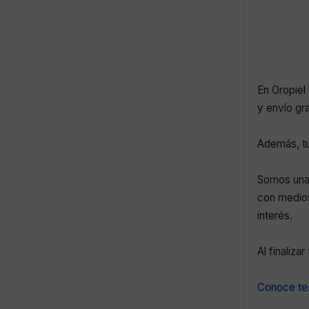
En Oropiel 
y envío gr
Además, tu
Somos una 
con medios
interés.
Al finaliza
Conoce tes