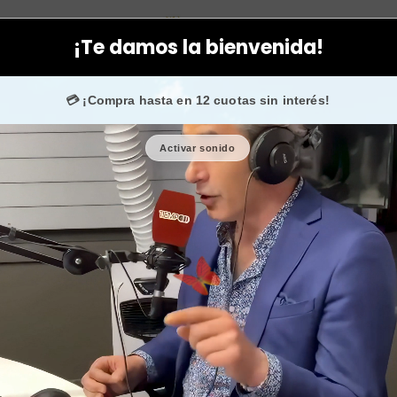
ratamiento
Antiedad
Crema vitaminas faciales + contorno ojos 
¡Te damos la bienvenida!
0.000 fans en
Instagram
confían en nosotros.
💳 ¡Compra hasta en 12 cuotas sin interés!
Activar sonido
Crema vitam
ojos anti
🎉 Bienvenid@
🔥 ¡Hasta
$2.500
d
Cantidad