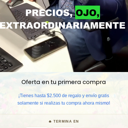
Oferta en tu primera compra
📦 Comprar al por mayor
¡Tienes hasta $2.500 de regalo y envío gratis
⏰ Garantía 8 meses para camb
solamente si realizas tu compra ahora mismo!
🧑‍💼 Atención al cliente y/o 
🔥 TERMINA EN