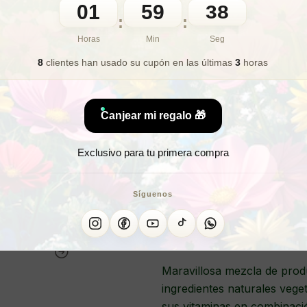
01
59
36
🎁 Lo quiero para regalo
:
:
Horas
Min
Seg
8
clientes han usado su cupón
en las últimas
3
horas
¿Buscas un p
Canjear mi regalo 🎁
Pack hidratación nutritiva, i
Exclusivo para tu primera compra
- 1 CREMA VITAMINAS FACI
- 1 UNGÜENTO CONTORNO 
Síguenos
- 1 JABÓN LIMPIADOR VEGA
Maravillosa mezcla de prod
ingredientes naturales veget
sus vitaminas en combinació