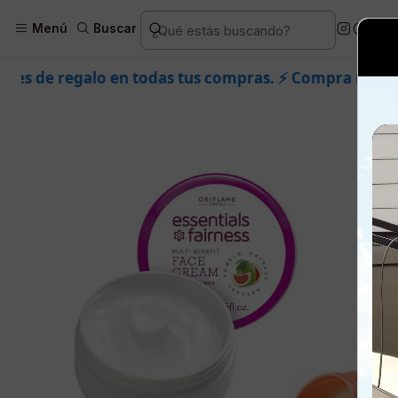
Inicio
Piel
Facial
Packs t
Menú
Buscar
odas tus compras. ⚡ Compra rápido y aprovecha. 💙 +5