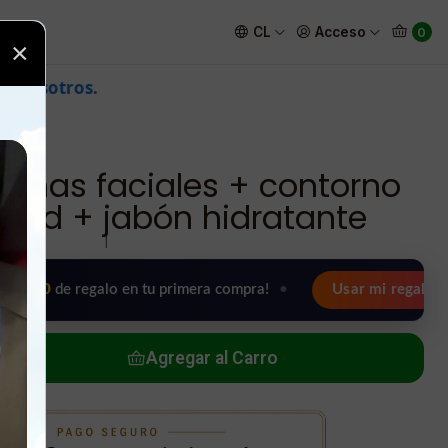
antiedad + jabón hidratante
CL
Acceso
0
×
inas faciales + contorno
edad + jabón hidratante
|
e regalo en tu primera compra!
•
Usar mi regalo ahora 🖤
Agregar al Carro