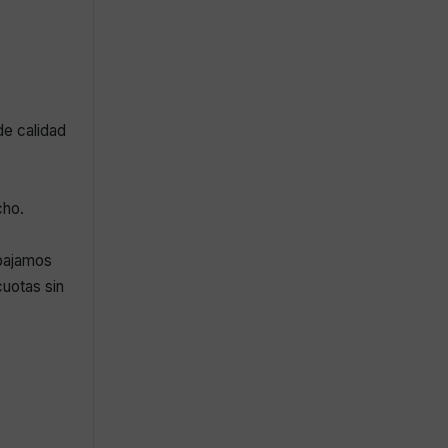
de calidad
cho.
abajamos
uotas sin