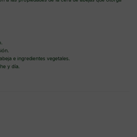
o.
sión.
abeja e ingredientes vegetales.
he y día.