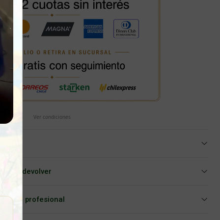
Ver condiciones
iar o devolver
Asesoría profesional