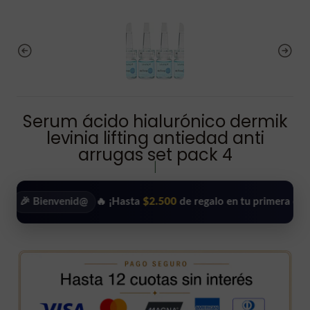
Serum ácido hialurónico dermik
levinia lifting antiedad anti
arrugas set pack 4
|
ienvenid@
🔥 ¡Hasta
$2.500
de regalo en tu primera compra!
•