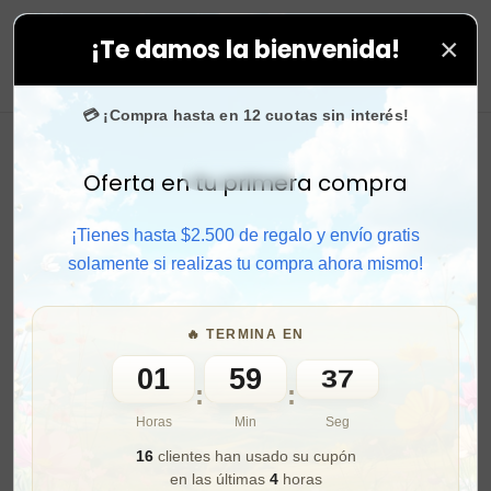
×
¡Te damos la bienvenida!
pras. ⚡ Compra rápido y aprovecha. 💙 +50.000 fans en
0
💳 ¡Compra hasta en 12 cuotas sin interés!
Oferta en tu primera compra
Activar sonido
¡Tienes hasta $2.500 de regalo y envío gratis
solamente si realizas tu compra ahora mismo!
🔥 TERMINA EN
01
59
35
:
:
Horas
Min
Seg
16
clientes han usado su cupón
en las últimas
4
horas