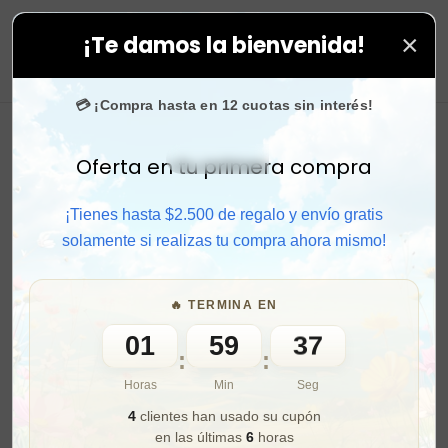
×
¡Te damos la bienvenida!
odas tus compras. ⚡ Compra rápido y aprovecha. 💙 +5
0
💳 ¡Compra hasta en 12 cuotas sin interés!
Oferta en tu primera compra
Activar sonido
¡Tienes hasta $2.500 de regalo y envío gratis
solamente si realizas tu compra ahora mismo!
🔥 TERMINA EN
01
59
36
:
:
Horas
Min
Seg
4
clientes han usado su cupón
en las últimas
6
horas