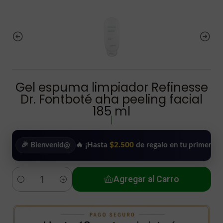
Gel espuma limpiador Refinesse
Dr. Fontboté aha peeling facial
185 ml
|
 Bienvenid@
🔥 ¡Hasta
$2.500
de regalo en tu primera compra!
Agregar al Carro
Cantidad