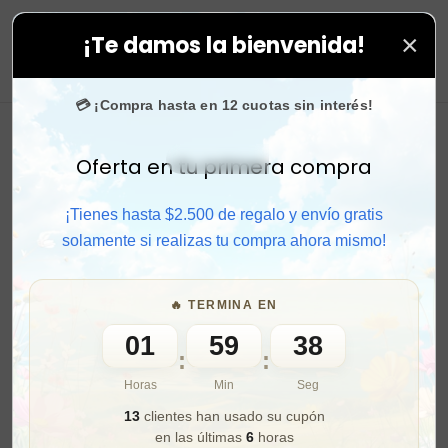
×
¡Te damos la bienvenida!
galo en todas tus compras. ⚡ Compra rápido y aprovech
0
💳 ¡Compra hasta en 12 cuotas sin interés!
Oferta en tu primera compra
Activar sonido
¡Tienes hasta $2.500 de regalo y envío gratis
solamente si realizas tu compra ahora mismo!
🔥 TERMINA EN
01
59
36
:
:
Horas
Min
Seg
13
clientes han usado su cupón
en las últimas
6
horas