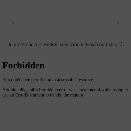
rencia ✅ Podrás seleccionar: Envío normal o rápido ☑️ También pu