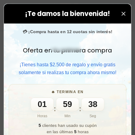
×
¡Te damos la bienvenida!
todas tus compras. ⚡ Compra rápido y aprovecha. 💙 +
0
💳 ¡Compra hasta en 12 cuotas sin interés!
Oferta en tu primera compra
Activar sonido
¡Tienes hasta $2.500 de regalo y envío gratis
solamente si realizas tu compra ahora mismo!
🔥 TERMINA EN
01
59
36
:
:
Horas
Min
Seg
5
clientes han usado su cupón
en las últimas
5
horas