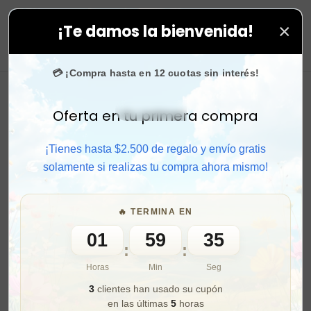
×
¡Te damos la bienvenida!
ra rápido y aprovecha. 💙 +50.000 fans en
Instagram
0
💳 ¡Compra hasta en 12 cuotas sin interés!
Oferta en tu primera compra
Activar sonido
¡Tienes hasta $2.500 de regalo y envío gratis
solamente si realizas tu compra ahora mismo!
🔥 TERMINA EN
01
59
33
:
:
Horas
Min
Seg
3
clientes han usado su cupón
en las últimas
5
horas