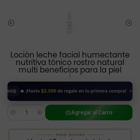
Loción leche facial humectante
nutritiva tónico rostro natural
multi beneficios para la piel
|
🔥 ¡Hasta
$2.500
de regalo en tu primera compra!
•
Usar 
Agregar al Carro
Cantidad