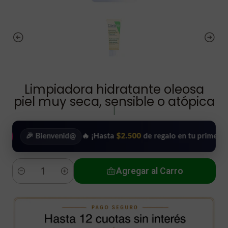
Limpiadora hidratante oleosa
piel muy seca, sensible o atópica
|
🎉 Bienvenid@
🔥 ¡Hasta
$2.500
de regalo en tu primera compra
Agregar al Carro
Cantidad