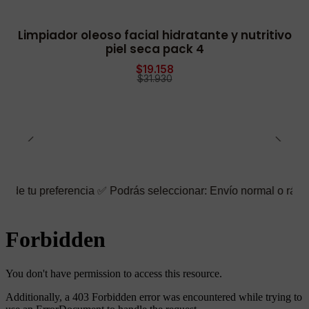
Limpiador oleoso facial hidratante y nutritivo
-40% OFF
piel seca pack 4
$19.158
$31.930
erencia ✅ Podrás seleccionar: Envío normal o rápido ☑️ También p