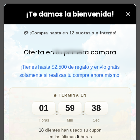
×
¡Te damos la bienvenida!
en todas tus compras. ⚡ Compra rápido y aprovecha. 💙
0
💳 ¡Compra hasta en 12 cuotas sin interés!
Oferta en tu primera compra
Activar sonido
¡Tienes hasta $2.500 de regalo y envío gratis
solamente si realizas tu compra ahora mismo!
🔥 TERMINA EN
01
59
36
:
:
Horas
Min
Seg
18
clientes han usado su cupón
en las últimas
5
horas