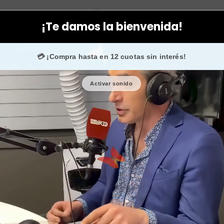
k
Facial
Lociones
Loción hidrocolageno dermik vitamina c y e
¡Te damos la bienvenida!
 💙 +50.000 fans en
Instagram
confían en nosotros.
💳 ¡Compra hasta en 12 cuotas sin interés!
Activar sonido
Loción hidro
y e anti
🎉 Bienvenid@
🔥 ¡Hasta
$2.50