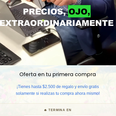
📦 Comprar al por mayor
Oferta en tu primera compra
⏰ Garantía 8 meses para camb
¡Tienes hasta $2.500 de regalo y envío gratis
solamente si realizas tu compra ahora mismo!
🧑‍💼 Atención al cliente y/o 
🔥 TERMINA EN
🎁 Lo quiero para regalo