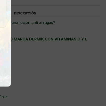
DESCRIPCIÓN
uscas una loción anti arrugas?
AGENO MARCA DERMIK CON VITAMINAS C Y E
nte.
piel.
Chile.