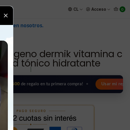
 antiedad tónico hidratante
CL
Acceso
0
×
colageno dermik vitamina c
edad tónico hidratante
|
0
de regalo en tu primera compra!
•
Usar mi regalo ahora 