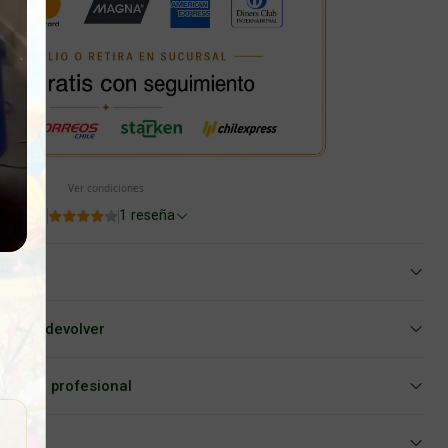
Ver condiciones
4.0
1 reseña
iar o devolver
Asesoría profesional