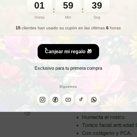
01
59
37
:
:
Horas
Min
Seg
15
clientes han usado su cupón
en las últimas
6
horas
¿B
LOCIÓN HIDROCOL
Canjear mi regalo 🎁
Exclusivo para tu primera compra
La mejor loción hidrata
Rejuvenece.
Síguenos
Mejora el aspecto de la 
Efecto tensor.
Mejora la elasticidad.
Humecta el rostro.
Tonico facial anti edad 
Con colágeno y PCA.