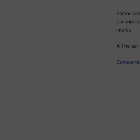
Somos una 
con medios
interés.
Al finaliza
Conoce tes