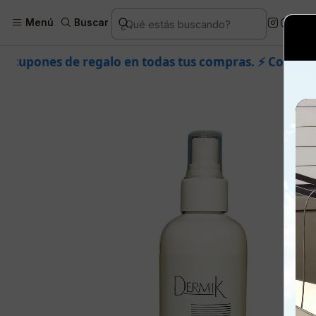
Inicio
Piel
Marcas
Dermi
Menú
Buscar
lo en todas tus compras. ⚡ Compra rápido y aprovecha.