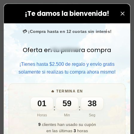
×
¡Te damos la bienvenida!
todas tus compras. ⚡ Compra rápido y aprovecha. 💙 +
0
💳 ¡Compra hasta en 12 cuotas sin interés!
Oferta en tu primera compra
Activar sonido
¡Tienes hasta $2.500 de regalo y envío gratis
solamente si realizas tu compra ahora mismo!
🔥 TERMINA EN
01
59
36
:
:
Horas
Min
Seg
9
clientes han usado su cupón
en las últimas
3
horas