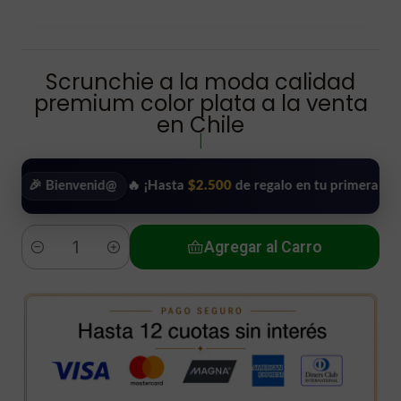
Scrunchie a la moda calidad
premium color plata a la venta
en Chile
|
Bienvenid@
🔥 ¡Hasta
$2.500
de regalo en tu primera compra!
•
Agregar al Carro
Cantidad