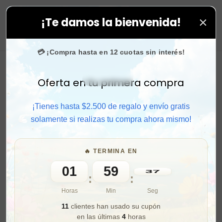
×
¡Te damos la bienvenida!
s tus compras. ⚡ Compra rápido y aprovecha. 💙 +50.0
0
💳 ¡Compra hasta en 12 cuotas sin interés!
Oferta en tu primera compra
Activar sonido
¡Tienes hasta $2.500 de regalo y envío gratis
solamente si realizas tu compra ahora mismo!
🔥 TERMINA EN
01
59
36
:
:
Horas
Min
Seg
11
clientes han usado su cupón
en las últimas
4
horas