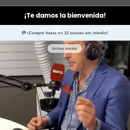
 Capuccini
Facial
Serum
Sérum antiedad firmeza facial vector 
¡Te damos la bienvenida!
 💙 +50.000 fans en
Instagram
confían en nosotros.
💳 ¡Compra hasta en 12 cuotas sin interés!
Activar sonido
Sérum antieda
máster G
🎉 Bienvenid@
🔥 ¡Hasta
$2.5
Cantidad