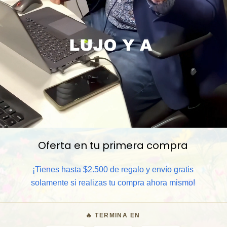
Oferta en tu primera compra
📦 Comprar al por mayor
¡Tienes hasta $2.500 de regalo y envío gratis
⏰ Garantía 8 meses para camb
solamente si realizas tu compra ahora mismo!
🧑‍💼 Atención al cliente y/o 
🔥 TERMINA EN