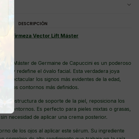
DESCRIPCIÓN
m de Firmeza Vector Lift Máster
r Lift Máster de Germaine de Capuccini es un poderoso
eza y redefine el óvalo facial. Esta verdadera joya
a espectacular los signos más evidentes de la edad,
e y unos contornos más definidos.
e la estructura de soporte de la piel, reposiciona los
 los contornos. Es perfecto para pieles mixtas o grasas,
 sin necesidad de aplicar una crema posterior.
orno de los ojos al aplicar este sérum. Su ingrediente
un complejo de alto rendimiento que trabaja en la raíz