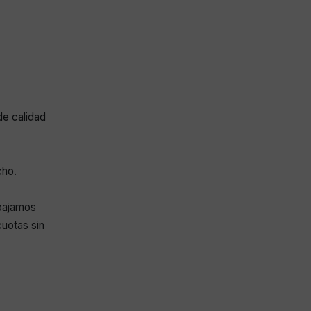
de calidad
cho.
abajamos
uotas sin