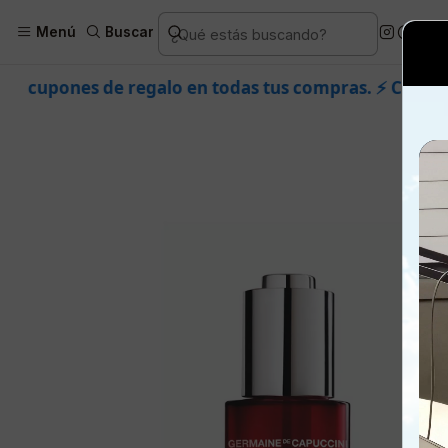
Inicio
Piel
Marcas
Germaine de
Menú
Buscar
lo en todas tus compras. ⚡ Compra rápido y aprovecha.