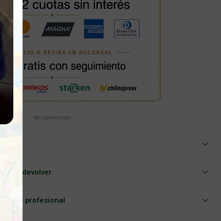
Ver condiciones
iar o devolver
Asesoría profesional