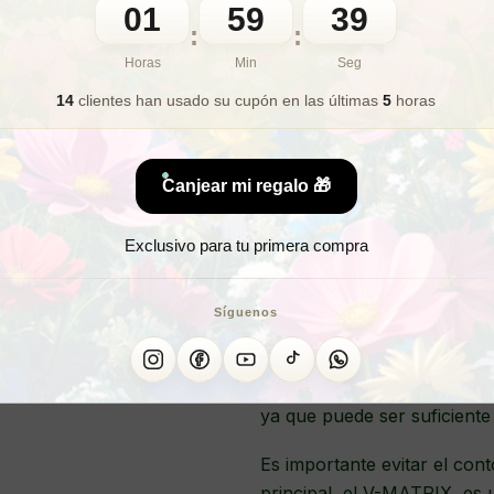
01
59
37
🎁 Lo quiero para regalo
:
:
Horas
Min
Seg
14
clientes han usado su cupón
en las últimas
5
horas
Séru
Canjear mi regalo 🎁
El Sérum Reafirmante Vecto
Exclusivo para tu primera compra
concentrado que aporta firm
tecnológica corrige de form
logrando una piel más firm
Síguenos
Este sérum facial reconstruy
volúmenes faciales y define
ya que puede ser suficiente
Es importante evitar el cont
principal, el V-MATRIX, es 