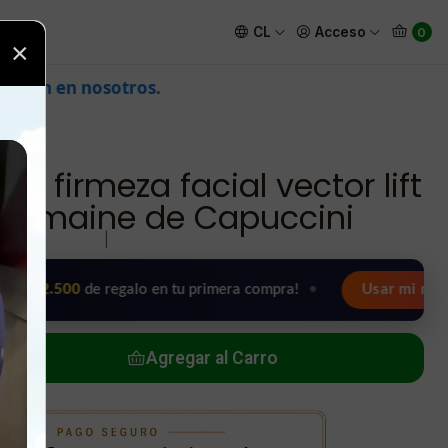
lift máster Germaine de Capuccini
CL
Acceso
0
×
d firmeza facial vector lift
ermaine de Capuccini
|
00
de regalo en tu primera compra!
•
Usar mi regalo ahora 
Agregar al Carro