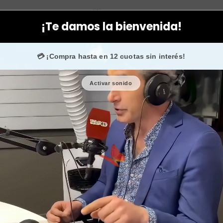
e vera, etc
Shampoo solido ortiga matico natural fortalecedor ca
¡Te damos la bienvenida!
 +50.000 fans en
Instagram
confían en nosotros.
💳 ¡Compra hasta en 12 cuotas sin interés!
Activar sonido
Shampoo sol
fortalecedor 
en
🎉 Bienvenid@
🔥 ¡Hasta
$2.50
Cantidad