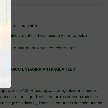
DESCRIPCIÓN
amigable con el medio ambiente y con tu pelo?
shampoo natural de ortiga concentrada?
OLÓGICO EN BARRA ANTICAÍDA PELO
ampoo solido 100% ecológico y amigable con el medio
fabricado con ingredientes naturales concentrados de
nen las propiedades y esencias naturales de cada uno de