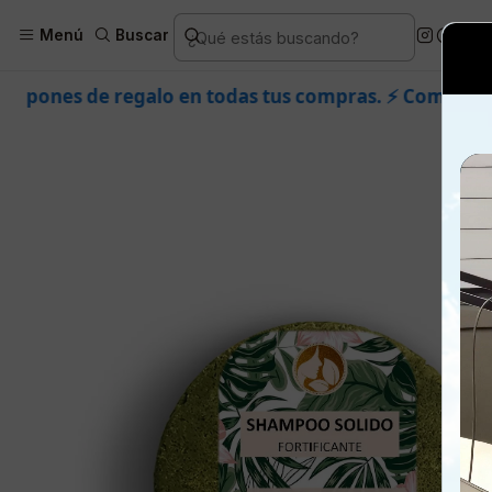
Inicio
Piel
Facial
Ingredientes
Plantas: alo
Menú
Buscar
en todas tus compras. ⚡ Compra rápido y aprovecha. 💙