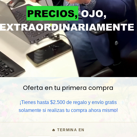
Oferta en tu primera compra
📦 Comprar al por mayor
¡Tienes hasta $2.500 de regalo y envío gratis
solamente si realizas tu compra ahora mismo!
⏰ Garantía 8 meses para camb
🔥 TERMINA EN
🧑‍💼 Atención al cliente y/o 