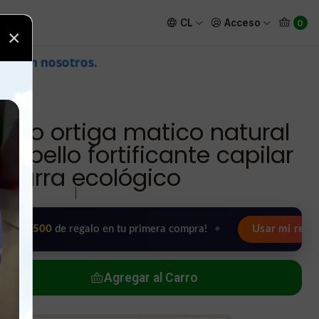
bello fortificante capilar en barra ecológico
CL
Acceso
0
×
ido ortiga matico natural
cabello fortificante capilar
 barra ecológico
|
0
de regalo en tu primera compra!
•
Usar mi regalo ahora 
Agregar al Carro