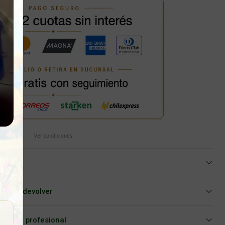
Ver condiciones
iar o devolver
Asesoría profesional