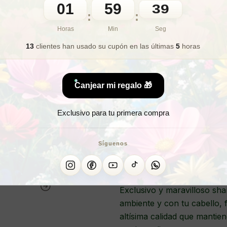
01
59
37
:
:
🎁 Lo quiero para regalo
Horas
Min
Seg
13
clientes han usado su cupón
en las últimas
5
horas
¿Buscas un champú 
Canjear mi regalo 🎁
¿Quieres un 
Exclusivo para tu primera compra
SHAMPOO EC
Síguenos
Exclusivo y maravilloso sh
ambiente y con tu cabello, 
altísima calidad que mantie