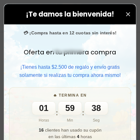
×
¡Te damos la bienvenida!
 todas tus compras. ⚡ Compra rápido y aprovecha. 💙 +
0
💳 ¡Compra hasta en 12 cuotas sin interés!
Oferta en tu primera compra
Activar sonido
¡Tienes hasta $2.500 de regalo y envío gratis
solamente si realizas tu compra ahora mismo!
🔥 TERMINA EN
01
59
36
:
:
Horas
Min
Seg
16
clientes han usado su cupón
en las últimas
4
horas