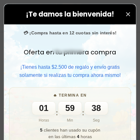
×
¡Te damos la bienvenida!
 todas tus compras. ⚡ Compra rápido y aprovecha. 💙 
0
💳 ¡Compra hasta en 12 cuotas sin interés!
Oferta en tu primera compra
Activar sonido
¡Tienes hasta $2.500 de regalo y envío gratis
solamente si realizas tu compra ahora mismo!
🔥 TERMINA EN
01
59
36
:
:
Horas
Min
Seg
5
clientes han usado su cupón
en las últimas
4
horas