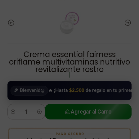
Crema essential fairness
oriflame multivitaminas nutritivo
revitalizante rostro
|
🎉 Bienvenid@
🔥 ¡Hasta
$2.500
de regalo en tu primera compra!
Agregar al Carro
Cantidad