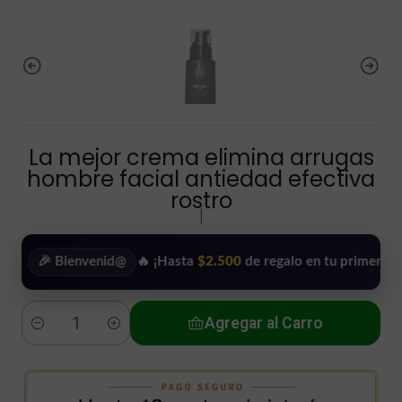
La mejor crema elimina arrugas
hombre facial antiedad efectiva
rostro
|
 Bienvenid@
🔥 ¡Hasta
$2.500
de regalo en tu primera compra!
Agregar al Carro
Cantidad