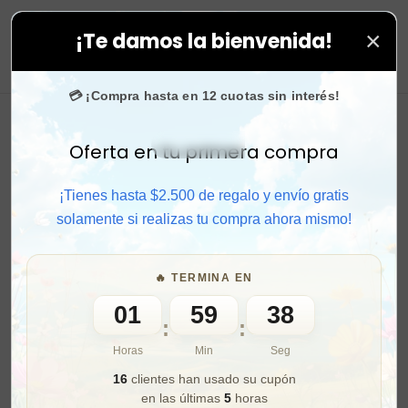
×
¡Te damos la bienvenida!
 tus compras. ⚡ Compra rápido y aprovecha. 💙 +50.000
0
💳 ¡Compra hasta en 12 cuotas sin interés!
Oferta en tu primera compra
Activar sonido
¡Tienes hasta $2.500 de regalo y envío gratis
solamente si realizas tu compra ahora mismo!
🔥 TERMINA EN
01
59
36
:
:
Horas
Min
Seg
16
clientes han usado su cupón
en las últimas
5
horas