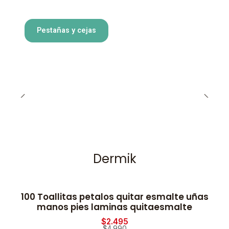
Pestañas y cejas
Dermik
100 Toallitas petalos quitar esmalte uñas
-50% OFF
manos pies laminas quitaesmalte
$2.495
$4.990