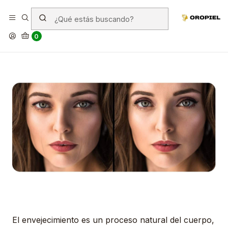
¿A qué edad debo empezar a
usar cremas antiarrugas?
0
El envejecimiento es un proceso natural del cuerpo,