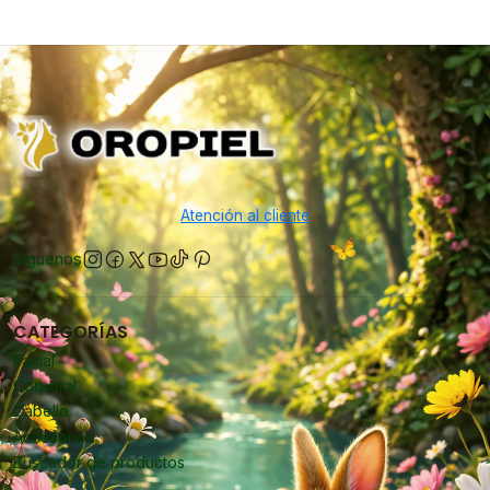
Atención al cliente
Síguenos
CATEGORÍAS
Facial
Corporal
Cabello
Accesorios
Buscador de productos