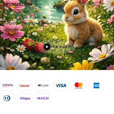
INFORMACIÓN
Primera compra
Comprar al por mayor
Preguntas frecuentes
¿Quiénes somos?
VER VIDEO
▶
2026 Oropiel.