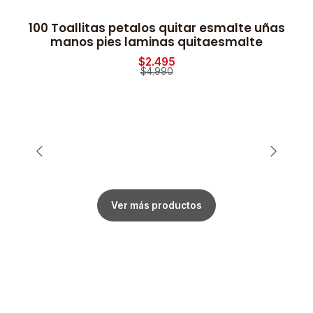
100 Toallitas petalos quitar esmalte uñas
-50% OFF
manos pies laminas quitaesmalte
$2.495
$4.990
Ver más productos