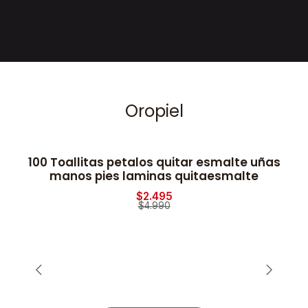
Oropiel
100 Toallitas petalos quitar esmalte uñas
2
-50% OFF
manos pies laminas quitaesmalte
$2.495
$4.990