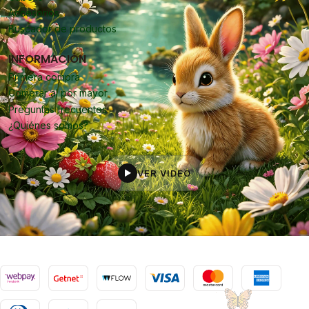
Accesorios
Buscador de productos
INFORMACIÓN
Primera compra
Comprar al por mayor
Preguntas frecuentes
¿Quiénes somos?
VER VIDEO
▶