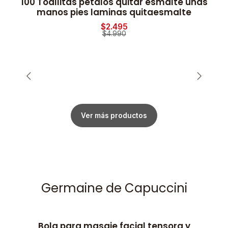
100 Toallitas petalos quitar esmalte uñas
-50% OFF
manos pies laminas quitaesmalte
$2.495
$4.990
Ver más productos
Germaine de Capuccini
Bola para masaje facial tensora y