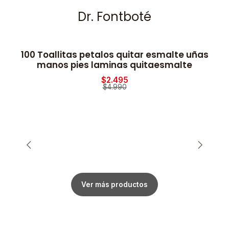
Dr. Fontboté
100 Toallitas petalos quitar esmalte uñas
-50% OFF
manos pies laminas quitaesmalte
$2.495
$4.990
Ver más productos