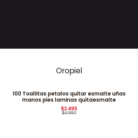
Oropiel
100 Toallitas petalos quitar esmalte uñas
2
-50% OFF
manos pies laminas quitaesmalte
$2.495
$4.990