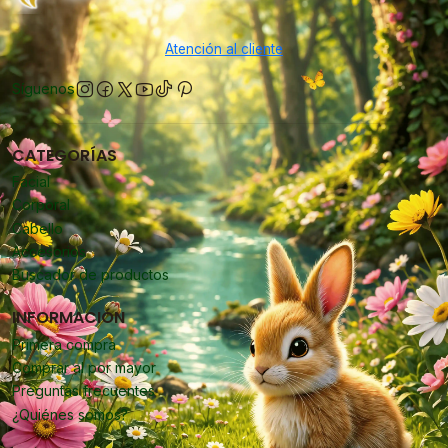
Atención al cliente
Síguenos
CATEGORÍAS
Facial
Corporal
Cabello
Accesorios
Buscador de productos
INFORMACIÓN
Primera compra
Comprar al por mayor
Preguntas frecuentes
¿Quiénes somos?