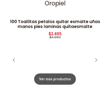
Oropiel
100 Toallitas petalos quitar esmalte uñas
2
-50% OFF
manos pies laminas quitaesmalte
$2.495
$4.990
Ver más productos