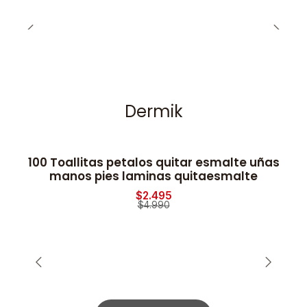
Dermik
100 Toallitas petalos quitar esmalte uñas
-50% OFF
manos pies laminas quitaesmalte
$2.495
$4.990