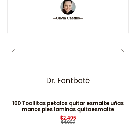
Olivia Castillo
Dr. Fontboté
100 Toallitas petalos quitar esmalte uñas
-50% OFF
manos pies laminas quitaesmalte
$2.495
$4.990