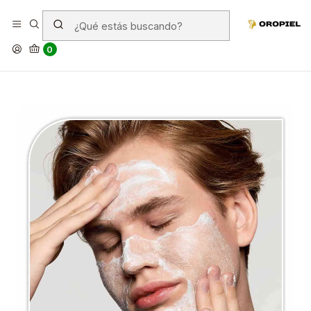
¿Cada cuanto tiempo debo
exfoliar mi piel?
0