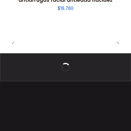
antiarrugas facial antiedad flacidez
$19.760
BELLEZA DE LUJO