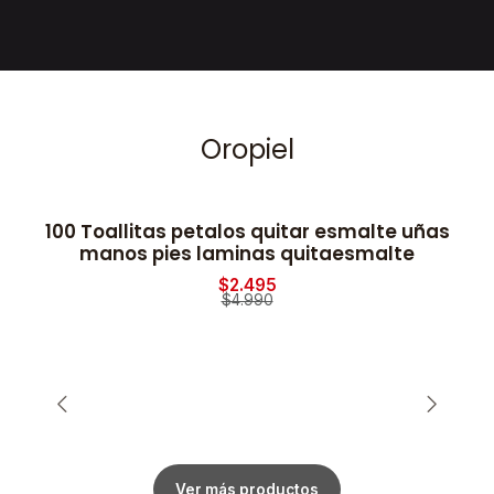
Oropiel
100 Toallitas petalos quitar esmalte uñas
2
-50% OFF
manos pies laminas quitaesmalte
$2.495
$4.990
Ver más productos