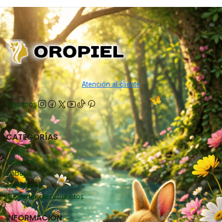
Atención al cliente
Síguenos
CATEGORÍAS
Facial
Corporal
Cabello
Accesorios
Buscador de productos
INFORMACIÓN