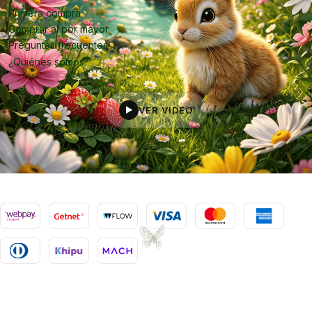
Primera compra
Comprar al por mayor
Preguntas frecuentes
¿Quiénes somos?
VER VIDEO
▶
2026 Oropiel.
Todos los derechos reservados.