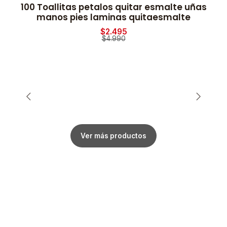
100 Toallitas petalos quitar esmalte uñas
-50% OFF
manos pies laminas quitaesmalte
$2.495
$4.990
Ver más productos