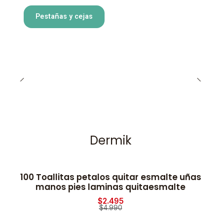
Pestañas y cejas
Dermik
100 Toallitas petalos quitar esmalte uñas
-50% OFF
manos pies laminas quitaesmalte
$2.495
$4.990