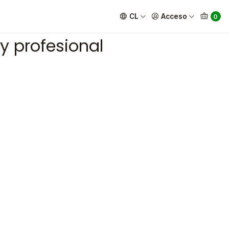
al
CL
Acceso
0
y profesional