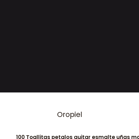
Oropiel
100 Toallitas petalos quitar esmalte uñas 