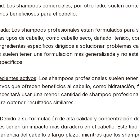
dad. Los shampoos comerciales, por otro lado, suelen conten
s beneficiosos para el cabello.
zada
: Los shampoos profesionales están formulados para sa
tes tipos de cabello, como cabello seco, dañado, teñido, co
redientes específicos dirigidos a solucionar problemas cap
suelen tener una formulación más generalizada y no está
pecíficos.
dientes activos
: Los shampoos profesionales suelen tene
ctivos que ofrecen beneficios al cabello, como hidratación, 
 necesitará usar una menor cantidad de shampoo profesion
a obtener resultados similares.
 Debido a su formulación de alta calidad y concentración de
s tienen un impacto más duradero en el cabello. Este tip
pariencia del cabello a largo plazo, mientras que los sha