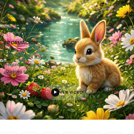
Facial
Corporal
Cabello
Accesorios
Buscador de productos
INFORMACIÓN
Primera compra
Comprar al por mayor
Preguntas frecuentes
¿Quiénes somos?
VER VIDEO
▶