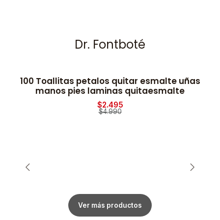
Dr. Fontboté
100 Toallitas petalos quitar esmalte uñas
-50% OFF
manos pies laminas quitaesmalte
$2.495
$4.990
Ver más productos