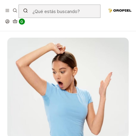
El desodorante me abandona
0