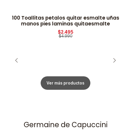
100 Toallitas petalos quitar esmalte uñas
-50% OFF
manos pies laminas quitaesmalte
$2.495
$4.990
Ver más productos
Germaine de Capuccini