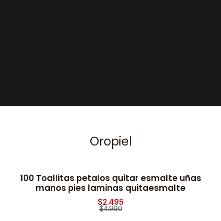
Oropiel
100 Toallitas petalos quitar esmalte uñas
2
-50% OFF
manos pies laminas quitaesmalte
$2.495
$4.990