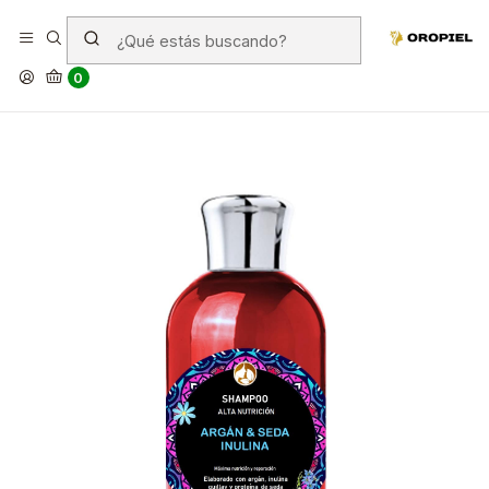
El shampoo de argán es bueno
0