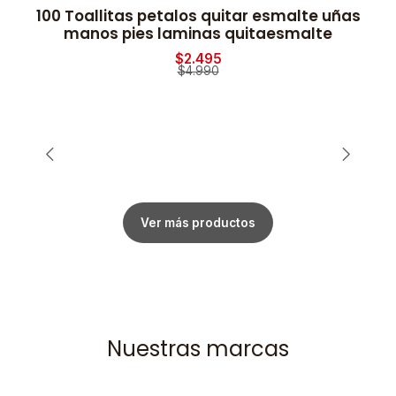
100 Toallitas petalos quitar esmalte uñas
2
-50% OFF
manos pies laminas quitaesmalte
$2.495
$4.990
Ver más productos
Nuestras marcas