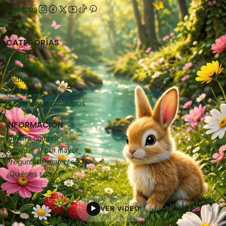
Síguenos
CATEGORÍAS
Facial
Corporal
Cabello
Accesorios
Buscador de productos
INFORMACIÓN
Primera compra
Comprar al por mayor
Preguntas frecuentes
¿Quiénes somos?
VER VIDEO
▶