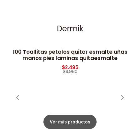
Dermik
100 Toallitas petalos quitar esmalte uñas
-50% OFF
manos pies laminas quitaesmalte
$2.495
$4.990
Ver más productos