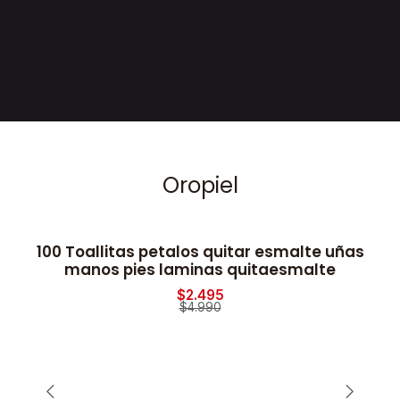
Oropiel
100 Toallitas petalos quitar esmalte uñas
2
-50% OFF
manos pies laminas quitaesmalte
$2.495
$4.990