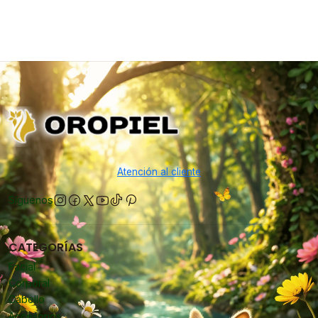
Atención al cliente
Síguenos
CATEGORÍAS
Facial
Corporal
Cabello
Accesorios