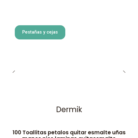
Pestañas y cejas
Dermik
100 Toallitas petalos quitar esmalte uñas
-50% OFF