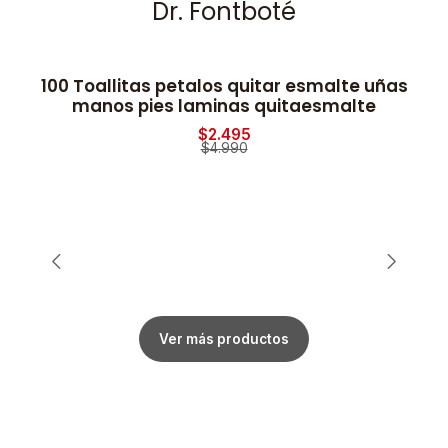
Dr. Fontboté
100 Toallitas petalos quitar esmalte uñas
-50% OFF
manos pies laminas quitaesmalte
$2.495
$4.990
Ver más productos