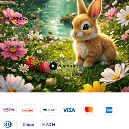
Buscador de productos
INFORMACIÓN
Primera compra
Comprar al por mayor
Preguntas frecuentes
¿Quiénes somos?
VER VIDEO
▶