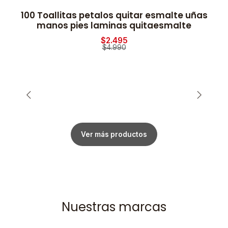
100 Toallitas petalos quitar esmalte uñas
2
-50% OFF
manos pies laminas quitaesmalte
$2.495
$4.990
Ver más productos
Nuestras marcas