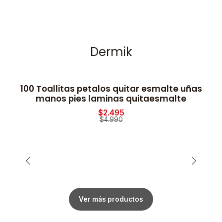
Dermik
100 Toallitas petalos quitar esmalte uñas
-50% OFF
manos pies laminas quitaesmalte
$2.495
$4.990
Ver más productos