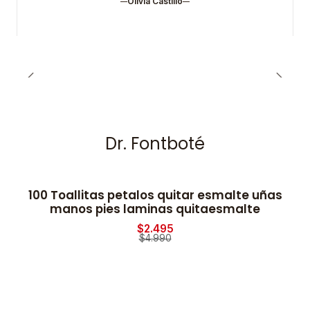
Olivia Castillo
Dr. Fontboté
100 Toallitas petalos quitar esmalte uñas
-50% OFF
manos pies laminas quitaesmalte
$2.495
$4.990