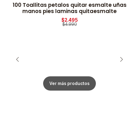
100 Toallitas petalos quitar esmalte uñas
-50% OFF
manos pies laminas quitaesmalte
$2.495
$4.990
Ver más productos