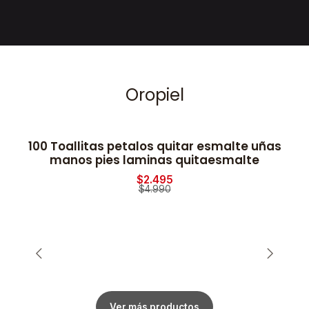
Oropiel
100 Toallitas petalos quitar esmalte uñas
2
-50% OFF
manos pies laminas quitaesmalte
$2.495
$4.990
Ver más productos