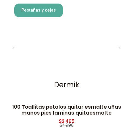
Pestañas y cejas
Dermik
100 Toallitas petalos quitar esmalte uñas
-50% OFF
manos pies laminas quitaesmalte
$2.495
$4.990