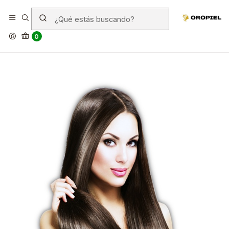
Las cremas alisadoras dañan el
cabello
0