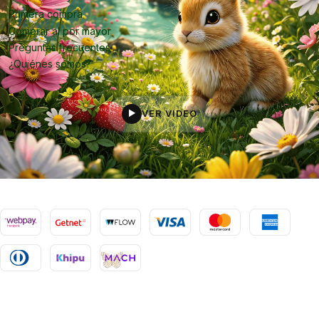
Primera compra
Comprar al por mayor
Preguntas frecuentes
¿Quiénes somos?
VER VIDEO
▶
2026 Oropiel.
Todos los derechos reservados.