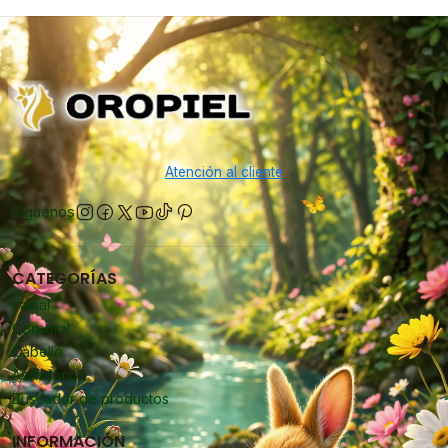
Atención al cliente
Síguenos
CATEGORÍAS
Facial
Corporal
Cabello
Accesorios
Buscador de productos
INFORMACIÓN