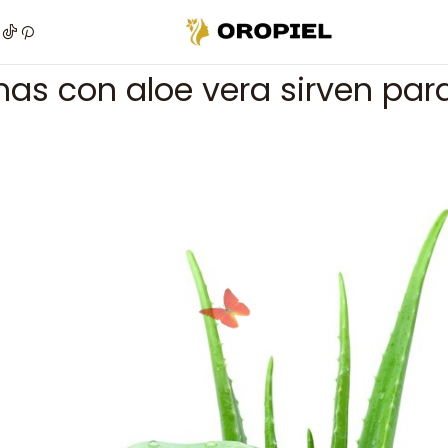
Inicio
Post
¿Las cremas con aloe vera sirven para el acné?
as con aloe vera sirven par