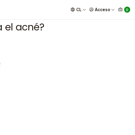
CL
Acceso
0
a el acné?