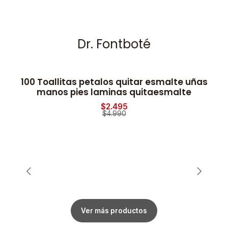
Dr. Fontboté
100 Toallitas petalos quitar esmalte uñas
-50% OFF
manos pies laminas quitaesmalte
$2.495
$4.990
Ver más productos