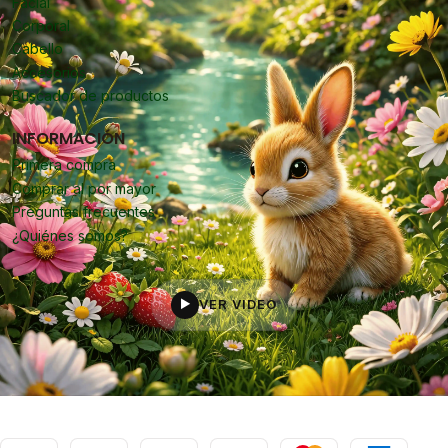
Facial
Corporal
Cabello
Accesorios
Buscador de productos
INFORMACIÓN
Primera compra
Comprar al por mayor
Preguntas frecuentes
¿Quiénes somos?
VER VIDEO
▶