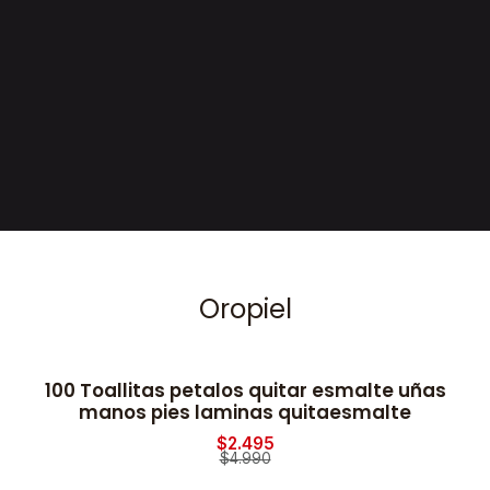
Oropiel
100 Toallitas petalos quitar esmalte uñas
2
-50% OFF
manos pies laminas quitaesmalte
$2.495
$4.990