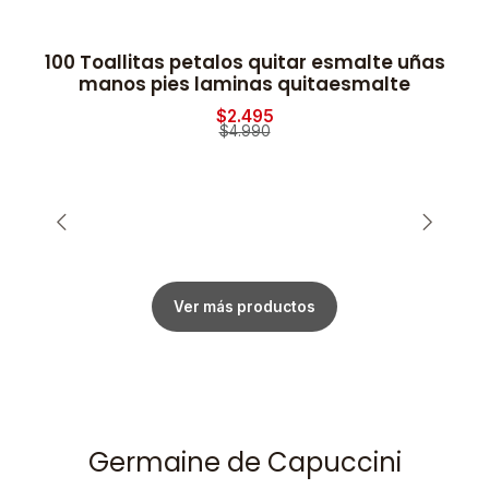
100 Toallitas petalos quitar esmalte uñas
-50% OFF
manos pies laminas quitaesmalte
$2.495
$4.990
Ver más productos
Germaine de Capuccini